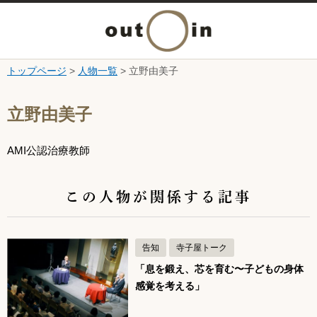
メ
ニ
トップページ
>
人物一覧
> 立野由美子
本文へ
ュ
ここから本文です。
立野由美子
ー
AMI公認治療教師
を
開
この人物が関係する記事
く
告知
寺子屋トーク
「息を鍛え、芯を育む〜子どもの身体
感覚を考える」