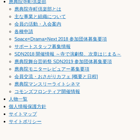
應典院寺町倶楽部
應典院寺町倶楽部とは
主な事業と組織について
会員の活動・入会案内
各種申請
Space×Drama×Next 2018 参加団体募集要項
サポートスタッフ募集情報
SDN2018 開催情報 ～寺で演劇祭、次章はじまる～
應典院舞台芸術祭 SDN2019 参加団体募集要項
應典院モニターレビュアー募集要項
会員交流・おさがりカフェ [概要と日程]
應典院マンスリーライトシネマ
コモンズフロンティア開催情報
人物一覧
個人情報保護方針
サイトマップ
サイトポリシー