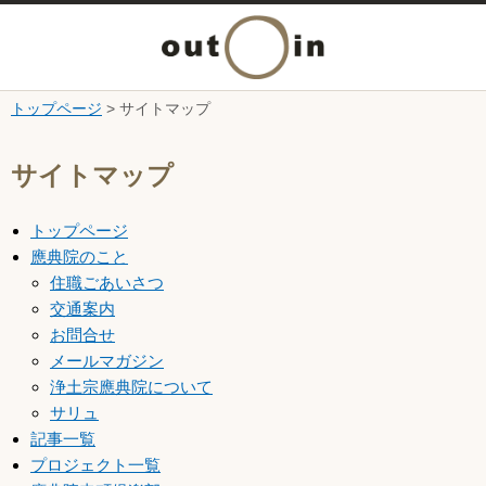
メ
ニ
トップページ
> サイトマップ
本文へ
ュ
ここから本文です。
サイトマップ
ー
トップページ
を
應典院のこと
住職ごあいさつ
開
交通案内
お問合せ
く
メールマガジン
浄土宗應典院について
サリュ
記事一覧
プロジェクト一覧