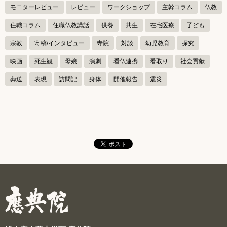
ー
モニターレビュー
レビュー
ワークショップ
主幹コラム
仏教
シ
住職コラム
住職仏教講話
供養
共生
在宅医療
子ども
ョ
宗教
寄稿/インタビュー
寺院
対談
幼児教育
探究
ン
映画
死生観
母娘
演劇
看仏連携
看取り
社会貢献
葬送
表現
訪問記
身体
開催報告
震災