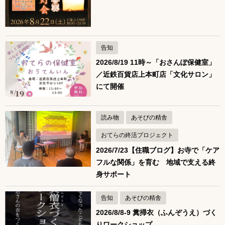
告知
2026/8/19 11時～「おさんぽ保健室」
／近鉄百貨店上本町店「文化サロン」
にて開催
読み物
あそびの精舎
おてらの終活プロジェクト
2026/7/23【住職ブログ】お寺で「ケア
フルな関係」を育む 地域で支える終
身サポート
告知
あそびの精舎
2026/8/8-9 糞掃衣（ふんぞうえ）づく
りワークショップ