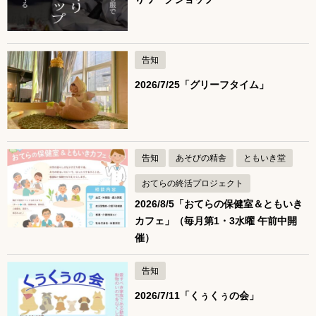
告知
2026/7/25「グリーフタイム」
告知
あそびの精舎
ともいき堂
おてらの終活プロジェクト
2026/8/5「おてらの保健室＆ともいき
カフェ」（毎月第1・3水曜 午前中開
催）
告知
2026/7/11「くぅくぅの会」