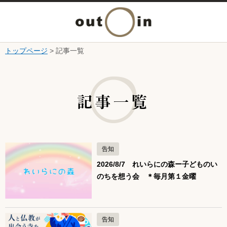
メ
ニ
トップページ
> 記事一覧
本文へ
ュ
ここから本文です。
ー
記事一覧
を
開
告知
く
2026/8/7 れいらにの森ー子どものい
のちを想う会 ＊毎月第１金曜
告知