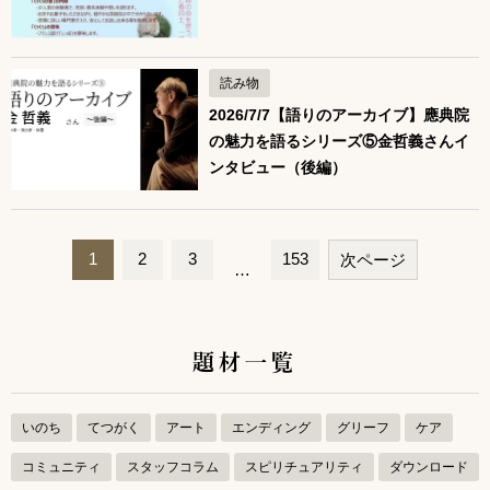
読み物
2026/7/7【語りのアーカイブ】應典院
の魅力を語るシリーズ⑤金哲義さんイ
ンタビュー（後編）
1
2
3
153
次ページ
…
ペ
ー
題材一覧
ジ
ナ
ビ
いのち
てつがく
アート
エンディング
グリーフ
ケア
ゲ
コミュニティ
スタッフコラム
スピリチュアリティ
ダウンロード