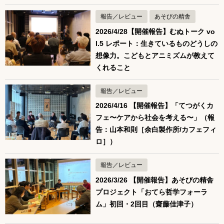
報告／レビュー
あそびの精舎
2026/4/28【開催報告】むぬトーク vo
l.5 レポート：生きているものどうしの
想像力。こどもとアニミズムが教えて
くれること
報告／レビュー
2026/4/16 【開催報告】「てつがくカ
フェ〜ケアから社会を考える〜」（報
告：山本和則［余白製作所/カフェフィ
ロ］）
報告／レビュー
2026/3/26 【開催報告】あそびの精舎
プロジェクト「おてら哲学フォーラ
ム」初回・2回目（齋藤佳津子）