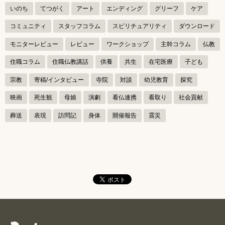
ビ
いのち
てつがく
アート
エンディング
グリーフ
ケア
ゲ
コミュニティ
スタッフコラム
スピリチュアリティ
ダウンロード
ー
モニターレビュー
レビュー
ワークショップ
主幹コラム
仏教
シ
住職コラム
住職仏教講話
供養
共生
在宅医療
子ども
ョ
宗教
寄稿/インタビュー
寺院
対談
幼児教育
探究
ン
映画
死生観
母娘
演劇
看仏連携
看取り
社会貢献
葬送
表現
訪問記
身体
開催報告
震災