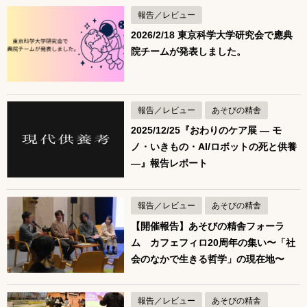
報告／レビュー
2026/2/18 東京科学大学研究会で應典
院チームが発表しました。
報告／レビュー
あそびの精舎
2025/12/25『おわりのケア展 ― モ
ノ・いきもの・AI/ロボットの死と供養
―』報告レポート
報告／レビュー
あそびの精舎
【開催報告】あそびの精舎フォーラ
ム カフェフィロ20周年の集い〜「社
会のなかで生きる哲学」の現在地〜
報告／レビュー
あそびの精舎