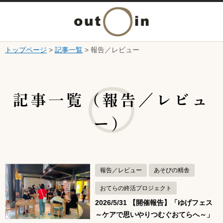
メ
ニ
トップページ
>
記事一覧
> 報告／レビュー
本文へ
ュ
ここから本文です。
ー
記事一覧（報告／レビュ
を
ー）
開
く
報告／レビュー
あそびの精舎
おてらの終活プロジェクト
2026/5/31 【開催報告】「ゆげフェス
～ケアで思いやりつむぐおてらへ～」