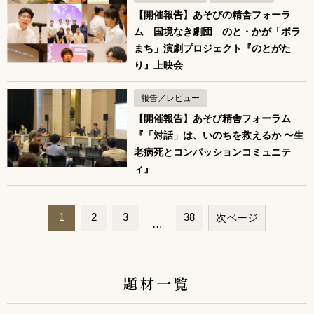
【開催報告】あそびの精舎フォーラ
ム 国境なき劇団 のと・かが「ボラ
まち」演劇プロジェクト『のとがた
り』上映会
報告／レビュー
【開催報告】あそび精舎フォーラム
『「対話」は、いのちを救えるか 〜生
老病死とコンパッションコミュニテ
ィ』
1
2
3
38
次ページ
…
ペ
ー
題材一覧
ジ
ナ