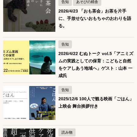
告知
あそびの精舎
2026/4/23 「おも茶会」お茶を片手
に、手放せないおもちゃのおわりを語
る。
告知
2026/4/22 むぬトーク vol.5「アニミズ
ムの実践としての保育：こどもと自然
をケアしあう地域へ」ゲスト：山本 一
成氏
告知
2025/12/6 100人で観る映画「ごはん」
上映会 舞台挨拶付き
読み物