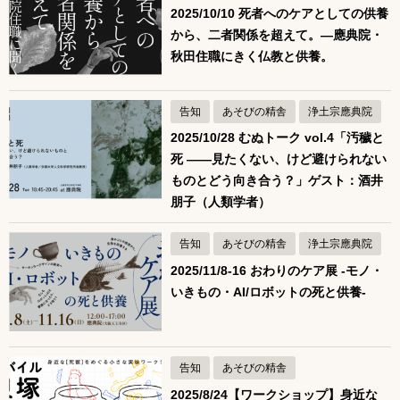
2025/10/10 死者へのケアとしての供養
から、二者関係を超えて。—應典院・
秋田住職にきく仏教と供養。
告知
あそびの精舎
浄土宗應典院
2025/10/28 むぬトーク vol.4「汚穢と
死 ――見たくない、けど避けられない
ものとどう向き合う？」ゲスト：酒井
朋子（人類学者）
告知
あそびの精舎
浄土宗應典院
2025/11/8-16 おわりのケア展 -モノ・
いきもの・AI/ロボットの死と供養-
告知
あそびの精舎
2025/8/24【ワークショップ】身近な