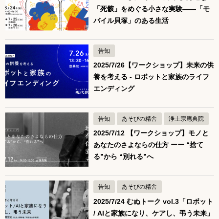
「死骸」をめぐる小さな実験——「モ
バイル貝塚」のある生活
告知
2025/7/26【ワークショップ】未来の供
養を考える - ロボットと家族のライフ
エンディング
告知
あそびの精舎
浄土宗應典院
2025/7/12 【ワークショップ】モノと
あなたのさよならの仕方 ーー “捨て
る”から “別れる”へ
告知
あそびの精舎
2025/7/24 むぬトーク vol.3「ロボット
/ AIと家族になり、ケアし、弔う未来」