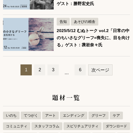
ゲスト：勝野宏史氏
告知
あそびの精舎
2025/5/12 むぬトーク vol.2「日常の中
のちいさなグリーフ=喪失に、目を向け
る」ゲスト：袰岩奈々氏
1
2
3
6
次ページ
…
ペ
ー
題材一覧
ジ
ナ
ビ
いのち
てつがく
アート
エンディング
グリーフ
ケア
ゲ
コミュニティ
スタッフコラム
スピリチュアリティ
ダウンロード