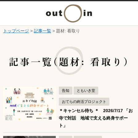
メ
ニ
トップページ
>
記事一覧
> 題材: 看取り
本文へ
ュ
ここから本文です。
ー
記事一覧(題材: 看取り)
を
開
告知
ともいき堂
く
おてらの終活プロジェクト
＊キャンセル待ち ＊ 2026/7/17 「お
寺で対話 地域で支える終身サポー
ト」