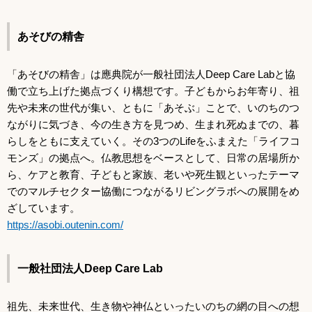
あそびの精舎
「あそびの精舎」は應典院が一般社団法人Deep Care Labと協
働で立ち上げた拠点づくり構想です。子どもからお年寄り、祖
先や未来の世代が集い、ともに「あそぶ」ことで、いのちのつ
ながりに気づき、今の生き方を見つめ、生まれ死ぬまでの、暮
らしをともに支えていく。その3つのLifeをふまえた「ライフコ
モンズ」の拠点へ。仏教思想をベースとして、日常の居場所か
ら、ケアと教育、子どもと家族、老いや死生観といったテーマ
でのマルチセクター協働につながるリビングラボへの展開をめ
ざしています。
https://asobi.outenin.com/
一般社団法人Deep Care Lab
祖先、未来世代、生き物や神仏といったいのちの網の目への想