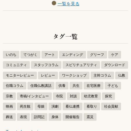
一覧を見る
タグ一覧
いのち
てつがく
アート
エンディング
グリーフ
ケア
コミュニティ
スタッフコラム
スピリチュアリティ
ダウンロード
モニターレビュー
レビュー
ワークショップ
主幹コラム
仏教
住職コラム
住職仏教講話
供養
共生
在宅医療
子ども
宗教
寄稿/インタビュー
寺院
対談
幼児教育
探究
映画
死生観
母娘
演劇
看仏連携
看取り
社会貢献
葬送
表現
訪問記
身体
開催報告
震災