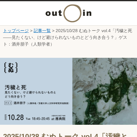
メ
ニ
トップページ
>
記事一覧
> 2025/10/28 むぬトーク vol.4「汚穢と死
本文へ
――見たくない、けど避けられないものとどう向き合う？」ゲス
ュ
ト：酒井朋子（人類学者）
ー
ここから本文です。
を
開
く
2025/10/28 むぬトーク vol.4「汚穢と