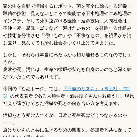
家の中を自動で清掃するロボット、菌を完全に除去する消毒・
殺菌の技術、見えないところで機能する下水処理やごみ処理の
インフラ、そして死を遠ざける医療・延命技術。人間社会は、
不浄・死・腐敗・ゴミなど「避けたいもの」を排除する仕組み
や技術を発達させ「汚いもの」や「不快なもの」を視界から消
し去り、見なくても済む社会をつくり上げてきました。
しかし、それらは本当に私たちから切り離せるものなのでしょ
うか。
腐敗や死、汚れは、生命の循環や私たち自身のいのちと深く結
びついたものでもあります。
今回の「むぬトーク」では、
『汚穢のリズム』（青土社、202
3）
の代表著者である人類学者・酒井朋子さんをお迎えし、現代
社会が遠ざけてきた汚穢や死との向き合い方を考えます。
汚穢をどう受け入れるか、日常と死生観はどうつながるのか
――。
避けたいものと共に生きるための態度を、参加者と共に探って