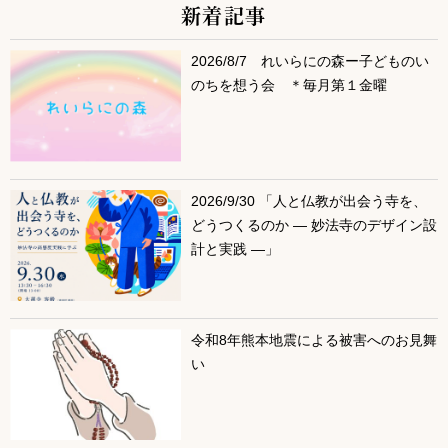
新着記事
サブコンテンツ
2026/8/7 れいらにの森ー子どものい
のちを想う会 ＊毎月第１金曜
2026/9/30 「人と仏教が出会う寺を、
どうつくるのか ― 妙法寺のデザイン設
計と実践 ―」
令和8年熊本地震による被害へのお見舞
い