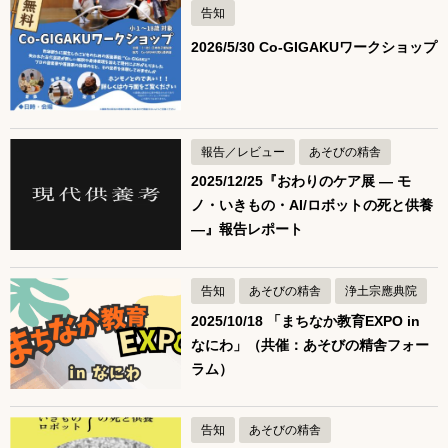
告知
2026/5/30 Co-GIGAKUワークショップ
報告／レビュー
あそびの精舎
2025/12/25『おわりのケア展 ― モ
ノ・いきもの・AI/ロボットの死と供養
―』報告レポート
告知
あそびの精舎
浄土宗應典院
2025/10/18 「まちなか教育EXPO in
なにわ」（共催：あそびの精舎フォー
ラム）
告知
あそびの精舎