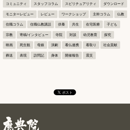
ゲ
コミュニティ
スタッフコラム
スピリチュアリティ
ダウンロード
ー
モニターレビュー
レビュー
ワークショップ
主幹コラム
仏教
シ
住職コラム
住職仏教講話
供養
共生
在宅医療
子ども
ョ
宗教
寄稿/インタビュー
寺院
対談
幼児教育
探究
ン
映画
死生観
母娘
演劇
看仏連携
看取り
社会貢献
葬送
表現
訪問記
身体
開催報告
震災