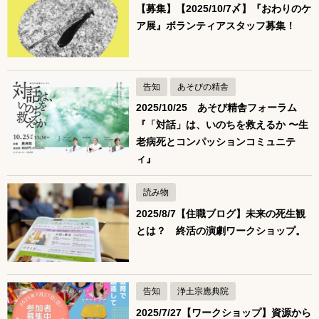
【募集】【2025/10/7〆】『おわりのケ
ア展』ボランティアスタッフ募集！
告知
あそびの精舎
2025/10/25 あそび精舎フォーラム
『「対話」は、いのちを救えるか 〜生
老病死とコンパッションコミュニテ
ィ』
読み物
2025/8/7【住職ブログ】未来の死生観
とは？ 終活の演劇ワークショップ。
告知
浄土宗應典院
2025/7/27【ワークショップ】資源から