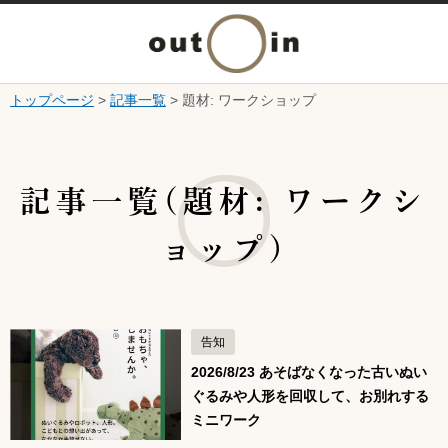
メ
ニ
トップページ
>
記事一覧
> 題材: ワークショップ
本文へ
ュ
ここから本文です。
ー
記事一覧(題材: ワークシ
を
ョップ)
開
く
告知
2026/8/23 あそばなくなった古いぬい
ぐるみや人形を回収して、お別れする
ミニワーク