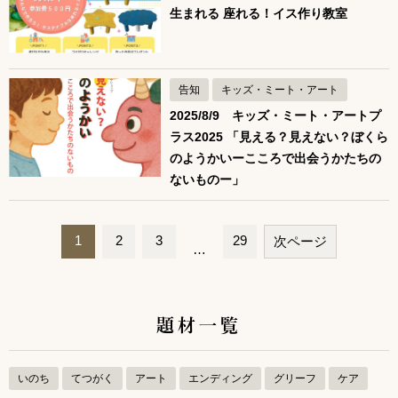
生まれる 座れる！イス作り教室
告知
キッズ・ミート・アート
2025/8/9 キッズ・ミート・アートプ
ラス2025 「見える？見えない？ぼくら
のようかいーこころで出会うかたちの
ないものー」
1
2
3
29
次ページ
…
ペ
ー
題材一覧
ジ
ナ
ビ
いのち
てつがく
アート
エンディング
グリーフ
ケア