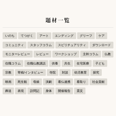
題材一覧
いのち
てつがく
アート
エンディング
グリーフ
ケア
コミュニティ
スタッフコラム
スピリチュアリティ
ダウンロード
モニターレビュー
レビュー
ワークショップ
主幹コラム
仏教
住職コラム
住職仏教講話
供養
共生
在宅医療
子ども
宗教
寄稿/インタビュー
寺院
対談
幼児教育
探究
映画
死生観
母娘
演劇
看仏連携
看取り
社会貢献
葬送
表現
訪問記
身体
開催報告
震災