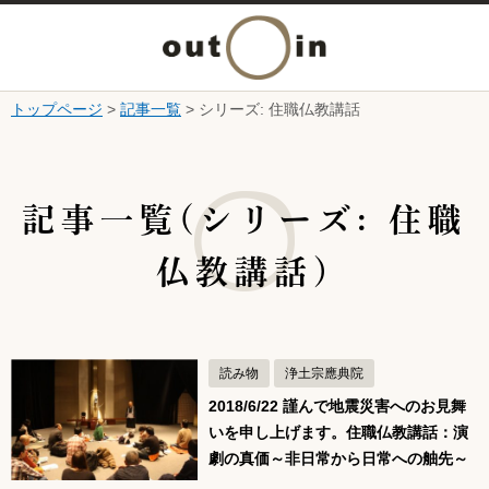
メ
ニ
トップページ
>
記事一覧
> シリーズ: 住職仏教講話
本文へ
ュ
ここから本文です。
ー
記事一覧(シリーズ: 住職
を
仏教講話)
開
く
読み物
浄土宗應典院
2018/6/22 謹んで地震災害へのお見舞
いを申し上げます。住職仏教講話：演
劇の真価～非日常から日常への舳先～