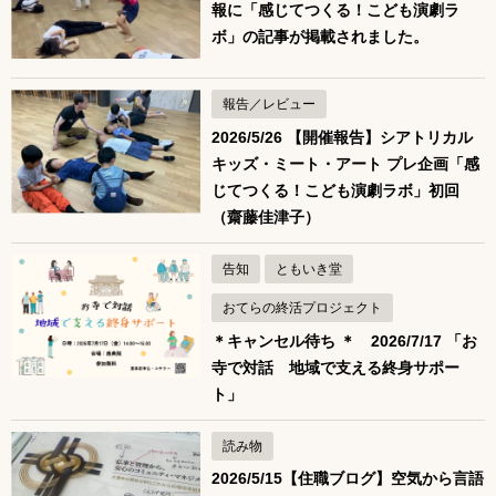
報に「感じてつくる！こども演劇ラ
ボ」の記事が掲載されました。
報告／レビュー
2026/5/26 【開催報告】シアトリカル
キッズ・ミート・アート プレ企画「感
じてつくる！こども演劇ラボ」初回
（齋藤佳津子）
告知
ともいき堂
おてらの終活プロジェクト
＊キャンセル待ち ＊ 2026/7/17 「お
寺で対話 地域で支える終身サポー
ト」
読み物
2026/5/15【住職ブログ】空気から言語