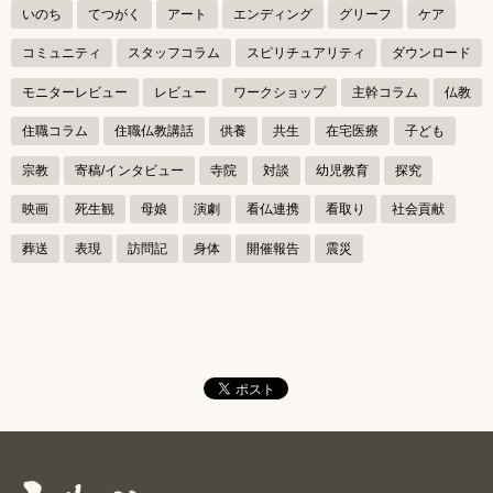
ゲ
いのち
てつがく
アート
エンディング
グリーフ
ケア
ー
コミュニティ
スタッフコラム
スピリチュアリティ
ダウンロード
シ
モニターレビュー
レビュー
ワークショップ
主幹コラム
仏教
ョ
ン
住職コラム
住職仏教講話
供養
共生
在宅医療
子ども
宗教
寄稿/インタビュー
寺院
対談
幼児教育
探究
映画
死生観
母娘
演劇
看仏連携
看取り
社会貢献
葬送
表現
訪問記
身体
開催報告
震災