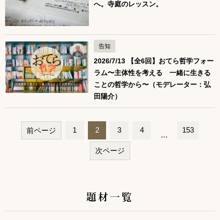
へ。寺庭のレッスン。
告知
2026/7/13 【全6回】おてら哲学フォー
ラム〜主体性を考える 一緒に生きる
ことの哲学から〜（モデレーター：弘
田陽介）
1
2
3
4
153
前ページ
…
ペ
次ページ
ー
ジ
ナ
題材一覧
ビ