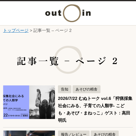
メ
ニ
トップページ
> 記事一覧 – ページ 2
本文へ
ュ
ここから本文です。
ー
記事一覧 – ページ 2
を
開
告知
あそびの精舎
く
2026/7/22 むぬトーク vol.6「狩猟採集
社会にみる、子育ての人類学- こど
も・あそび・まねっこ」ゲスト：高田
明氏
報告／レビュー
あそびの精舎