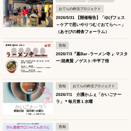
おてらの終活プロジェクト
2026/5/31 【開催報告】「ゆげフェス
～ケアで思いやりつむぐおてらへ～」
（あそびの精舎フォーラム）
告知
2026/7/3『墓Bar ‐ラーメン寺 』マスタ
ー:陸奥賢 ／ゲスト:中平了悟
告知
おてらの終活プロジェクト
2026/7/1 介護かふぇ「かいごナー
ラ」＊毎月第１水曜
告知