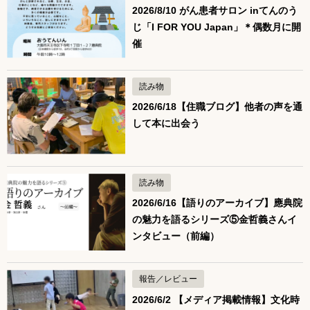
2026/8/10 がん患者サロン inてんのう
じ「I FOR YOU Japan」＊偶数月に開
催
読み物
2026/6/18【住職ブログ】他者の声を通
して本に出会う
読み物
2026/6/16【語りのアーカイブ】應典院
の魅力を語るシリーズ⑤金哲義さんイ
ンタビュー（前編）
報告／レビュー
2026/6/2 【メディア掲載情報】文化時