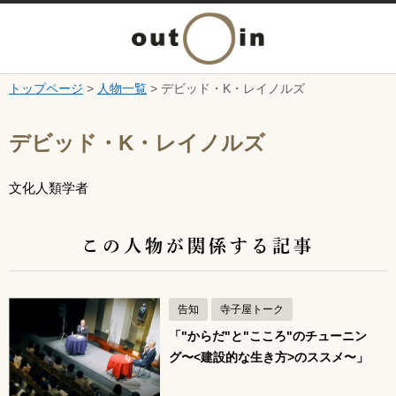
メ
ニ
トップページ
>
人物一覧
> デビッド・K・レイノルズ
本文へ
ュ
ここから本文です。
デビッド・K・レイノルズ
ー
文化人類学者
を
開
この人物が関係する記事
く
告知
寺子屋トーク
「"からだ"と"こころ"のチューニン
グ〜<建設的な生き方>のススメ〜」