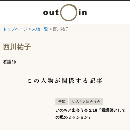
メ
ニ
トップページ
>
人物一覧
> 西川祐子
本文へ
ュ
ここから本文です。
西川祐子
ー
看護師
を
開
この人物が関係する記事
く
告知
いのちと出会う会
いのちと出会う会 2/16「看護師として
の私のミッション」