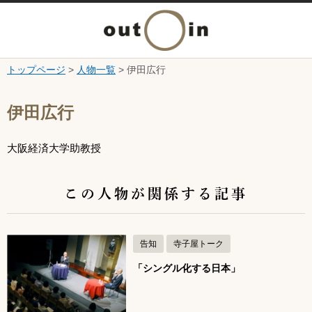
メ
ニ
トップページ
>
人物一覧
> 伊田広行
本文へ
ュ
ここから本文です。
伊田広行
ー
大阪経済大学助教授
を
開
この人物が関係する記事
く
告知
寺子屋トーク
「シングル化する日本」