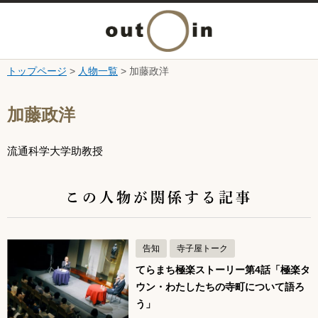
メ
ニ
トップページ
>
人物一覧
> 加藤政洋
本文へ
ュ
ここから本文です。
加藤政洋
ー
流通科学大学助教授
を
開
この人物が関係する記事
く
告知
寺子屋トーク
てらまち極楽ストーリー第4話「極楽タ
ウン・わたしたちの寺町について語ろ
う」