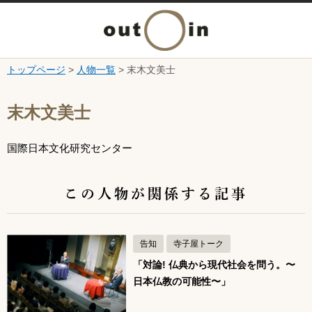
メ
ニ
トップページ
>
人物一覧
> 末木文美士
本文へ
ュ
ここから本文です。
末木文美士
ー
国際日本文化研究センター
を
開
この人物が関係する記事
く
告知
寺子屋トーク
「対論! 仏典から現代社会を問う。〜
日本仏教の可能性〜」