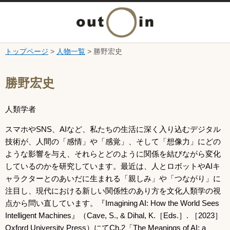
メ
ニ
トップページ
>
人物一覧
> 勝野宏史
本文へ
ュ
ここから本文です。
勝野宏史
ー
人類学者
を
スマホやSNS、AIなど、私たちの生活に深く入り込むデジタル
開
技術が、人間の「感情」や「感覚」、そして「想像力」にどの
ような影響を与え、それらとどのように関係を結びながら変化
く
しているのかを研究しています。最近は、人とロボットやAIキ
ャラクターとのあいだに生まれる「親しみ」や「つながり」に
注目し、現代における新しい関係性のあり方を文化人類学の視
点から問い直しています。『Imagining AI: How the World Sees
Intelligent Machines』（Cave, S., & Dihal, K.［Eds.］. ［2023］
Oxford University Press）にてCh.2「The Meanings of AI: a