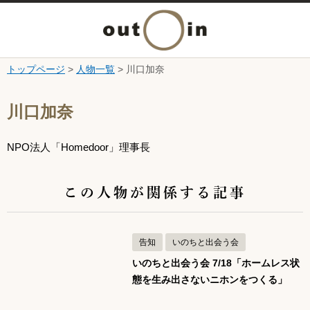
メ
ニ
トップページ
>
人物一覧
> 川口加奈
本文へ
ュ
ここから本文です。
川口加奈
ー
NPO法人「Homedoor」理事長
を
開
この人物が関係する記事
く
告知
いのちと出会う会
いのちと出会う会 7/18「ホームレス状
態を生み出さないニホンをつくる」