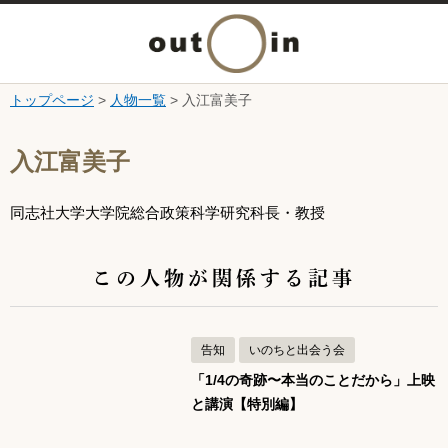
メ
ニ
トップページ
>
人物一覧
> 入江富美子
本文へ
ュ
ここから本文です。
入江富美子
ー
同志社大学大学院総合政策科学研究科長・教授
を
開
この人物が関係する記事
く
告知
いのちと出会う会
「1/4の奇跡〜本当のことだから」上映
と講演【特別編】