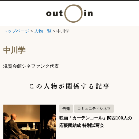
メ
ニ
トップページ
>
人物一覧
> 中川学
本文へ
ュ
ここから本文です。
中川学
ー
滋賀会館シネファンク代表
を
開
この人物が関係する記事
く
告知
コミュニティシネマ
映画「カーテンコール」関西100人の
応援団結成 特別試写会