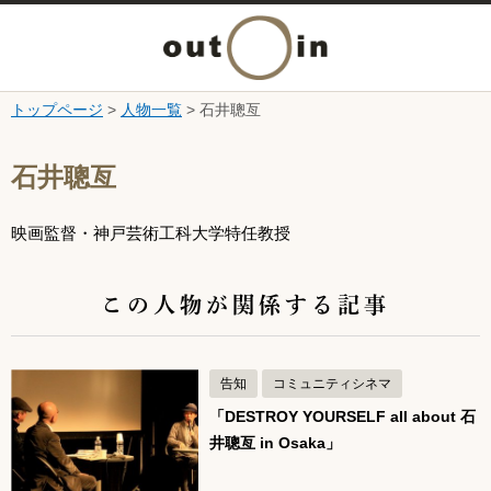
メ
ニ
トップページ
>
人物一覧
> 石井聰亙
本文へ
ュ
ここから本文です。
石井聰亙
ー
映画監督・神戸芸術工科大学特任教授
を
開
この人物が関係する記事
く
告知
コミュニティシネマ
「DESTROY YOURSELF all about 石
井聰亙 in Osaka」