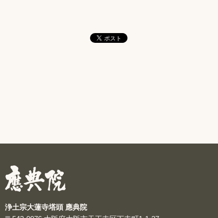
浄土宗大蓮寺塔頭 應典院