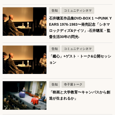
告知
コミュニティシネマ
石井聰亙作品集DVD-BOX 1 〜PUNK Y
EARS 1976-1983〜発売記念「シネマ
ロックディズ&ナイツ」-石井聰亙・監
督生活30年の閃光-
告知
コミュニティシネマ
「鑑心」+ゲスト・トーク&公開セッシ
ョン
告知
寺子屋トーク
「映画と大学教育〜キャンパスから創
造が生まれるか」