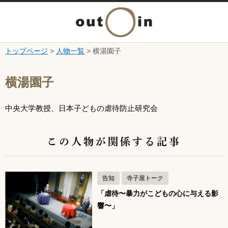
メ
ニ
トップページ
>
人物一覧
> 横湯園子
本文へ
ュ
ここから本文です。
横湯園子
ー
中央大学教授、日本子どもの虐待防止研究会
を
開
この人物が関係する記事
く
告知
寺子屋トーク
「虐待〜暴力がこどもの心に与える影
響〜」