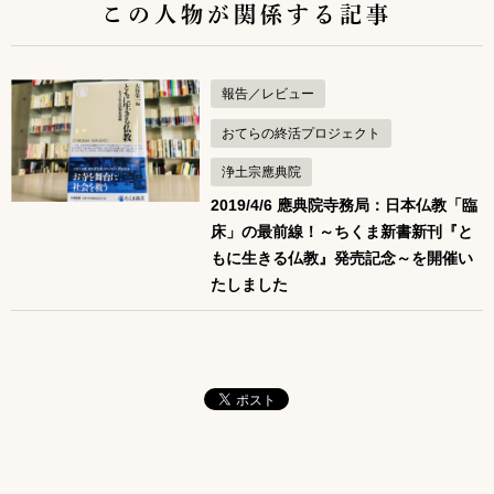
この人物が関係する記事
報告／レビュー
おてらの終活プロジェクト
浄土宗應典院
2019/4/6 應典院寺務局：日本仏教「臨
床」の最前線！～ちくま新書新刊『と
もに生きる仏教』発売記念～を開催い
たしました