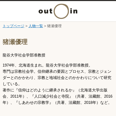
メ
ニ
トップページ
>
人物一覧
> 猪瀬優理
本文へ
ュ
ここから本文です。
猪瀬優理
ー
龍谷大学社会学部准教授
を
1974年、北海道生まれ。龍谷大学社会学部准教授。
開
専門は宗教社会学。信仰継承の要因とプロセス、宗教とジェン
ダーとのかかわり、宗教と地域社会とのかかわりについて研究
く
している。
著作に『信仰はどのように継承されるか』（北海道大学出版
会、2011年）、『人口減少社会と寺院』（共著、法藏館、2016
年）、『しあわせの宗教学』（共著、法藏館、2018年）など。