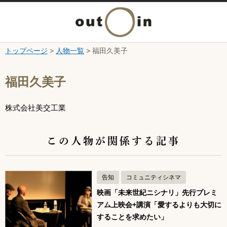
メ
ニ
トップページ
>
人物一覧
> 福田久美子
本文へ
ュ
ここから本文です。
福田久美子
ー
株式会社美交工業
を
開
この人物が関係する記事
く
告知
コミュニティシネマ
映画「未来世紀ニシナリ」先行プレミ
アム上映会+講演「愛するよりも大切に
することを求めたい」