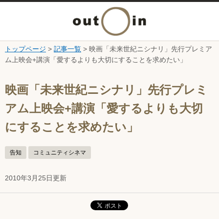
メ
ニ
トップページ
>
記事一覧
> 映画「未来世紀ニシナリ」先行プレミア
本文へ
ム上映会+講演「愛するよりも大切にすることを求めたい」
ュ
ここから本文です。
ー
映画「未来世紀ニシナリ」先行プレミ
アム上映会+講演「愛するよりも大切
を
にすることを求めたい」
開
告知
コミュニティシネマ
く
2010年3月25日更新