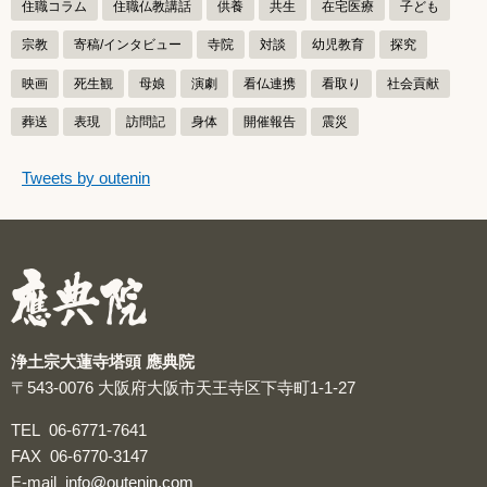
住職コラム
住職仏教講話
供養
共生
在宅医療
子ども
宗教
寄稿/インタビュー
寺院
対談
幼児教育
探究
映画
死生観
母娘
演劇
看仏連携
看取り
社会貢献
葬送
表現
訪問記
身体
開催報告
震災
つぶやきをスキップする
Tweets by outenin
つぶやき
浄土宗大蓮寺塔頭 應典院
〒543-0076
大阪府大阪市天王寺区下寺町1-1-27
TEL
06-6771-7641
FAX
06-6770-3147
E-mail
info@outenin.com