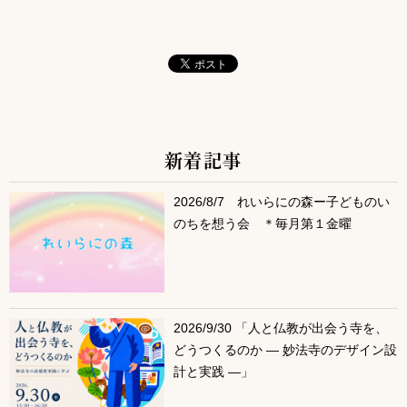
新着記事
サブコンテンツ
2026/8/7 れいらにの森ー子どものい
のちを想う会 ＊毎月第１金曜
2026/9/30 「人と仏教が出会う寺を、
どうつくるのか ― 妙法寺のデザイン設
計と実践 ―」