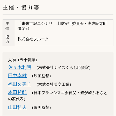
主催・協力等
主
「未来世紀ニシナリ」上映実行委員会・應典院寺町
催
倶楽部
協
株式会社フルーク
力
人物（五十音順）
佐々木利明
（株式会社ナイスくらし応援室）
田中幸雄
（映画監督）
福田久美子
（株式会社美交工業）
本田哲郎
（日本フランシスコ会神父・釜が崎ふるさと
の家代表）
山田哲夫
（映画監督）