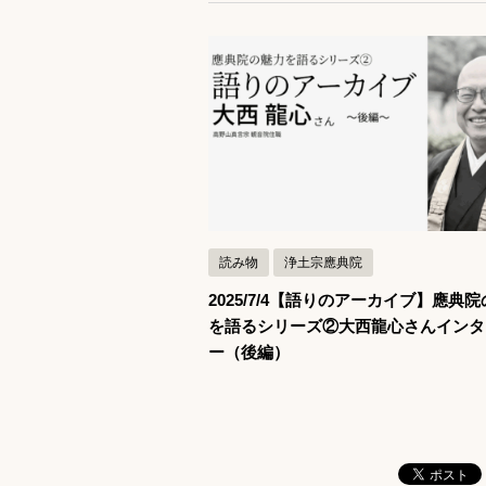
記事を読む
読み物
浄土宗應典院
2025/7/4【語りのアーカイブ】應典
を語るシリーズ②大西龍心さんインタ
ー（後編）