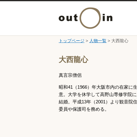
トップページ
>
人物一覧
> 大西龍心
ここから本文です。
大西龍心
真言宗僧侶
昭和41（1966）年大阪市内の在
意。大学を休学して高野山専修学院に
結婚。平成13年（2001）より観
委員や保護司を務める。