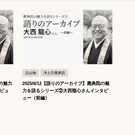
記事を読む
読み物
浄土宗應典院
院の魅力
2025/6/12【語りのアーカイブ】應典院の魅
ビュ
力を語るシリーズ②大西龍心さんインタビ
ュー（前編）