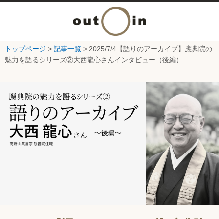
メ
ニ
トップページ
>
記事一覧
> 2025/7/4【語りのアーカイブ】應典院の
本文へ
魅力を語るシリーズ②大西龍心さんインタビュー（後編）
ュ
ここから本文です。
ー
を
開
く