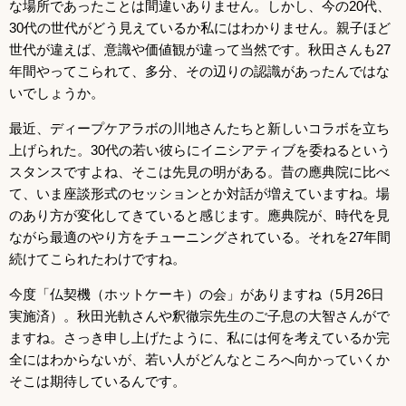
な場所であったことは間違いありません。しかし、今の20代、
30代の世代がどう見えているか私にはわかりません。親子ほど
世代が違えば、意識や価値観が違って当然です。秋田さんも27
年間やってこられて、多分、その辺りの認識があったんではな
いでしょうか。
最近、ディープケアラボの川地さんたちと新しいコラボを立ち
上げられた。30代の若い彼らにイニシアティブを委ねるという
スタンスですよね、そこは先見の明がある。昔の應典院に比べ
て、いま座談形式のセッションとか対話が増えていますね。場
のあり方が変化してきていると感じます。應典院が、時代を見
ながら最適のやり方をチューニングされている。それを27年間
続けてこられたわけですね。
今度「仏契機（ホットケーキ）の会」がありますね（5月26日
実施済）。秋田光軌さんや釈徹宗先生のご子息の大智さんがで
ますね。さっき申し上げたように、私には何を考えているか完
全にはわからないが、若い人がどんなところへ向かっていくか
そこは期待しているんです。