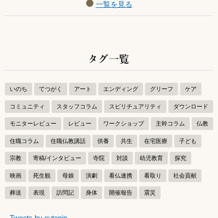
一覧を見る
タグ一覧
いのち
てつがく
アート
エンディング
グリーフ
ケア
コミュニティ
スタッフコラム
スピリチュアリティ
ダウンロード
モニターレビュー
レビュー
ワークショップ
主幹コラム
仏教
住職コラム
住職仏教講話
供養
共生
在宅医療
子ども
宗教
寄稿/インタビュー
寺院
対談
幼児教育
探究
映画
死生観
母娘
演劇
看仏連携
看取り
社会貢献
葬送
表現
訪問記
身体
開催報告
震災
つぶやきをスキップする
Tweets by outenin