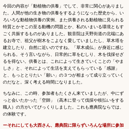
今回の内容が「動植物の供養」でして、非常に関心がありまし
た。人間が他の生き物の供養をするようになった歴史から、い
ろいろな動植物供養の実例、また供養される動植物に見られる
特質とかそこの至る動機の問題とか、私のいまいる環境ともす
ごく共振するものがありました。観音院は天野街道の北端にあ
るお寺で、祖父が樹木をこよなく愛していましたし、草木塔を
建立したり、自然に近いのですね。「草木成仏」が身近に感じ
られる。そう言いながら、日常的に草をむしり、木を伐採せざ
るを得ない。供養とは、これによって生きていくことの「やま
しさ」と、それによって生活を支えてもらっている「感謝」
と、もっととりたい「願い」の３つが相まって成り立っていく
のだなと。深く考える時間になりました。
ちなみに、この時、参加者もたくさん来ていましたが、中にず
っと会いたかった「空師」（高木に登って伐採や枝払いをする
職人）の方がいてびっくりしました。これも應典院ならでは、
の体験です。
ーそれにしても大西さん、應典院に限らずいろんな場所に参加