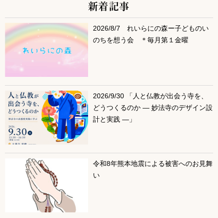
新着記事
サブコンテンツ
2026/8/7 れいらにの森ー子どものい
のちを想う会 ＊毎月第１金曜
2026/9/30 「人と仏教が出会う寺を、
どうつくるのか ― 妙法寺のデザイン設
計と実践 ―」
令和8年熊本地震による被害へのお見舞
い