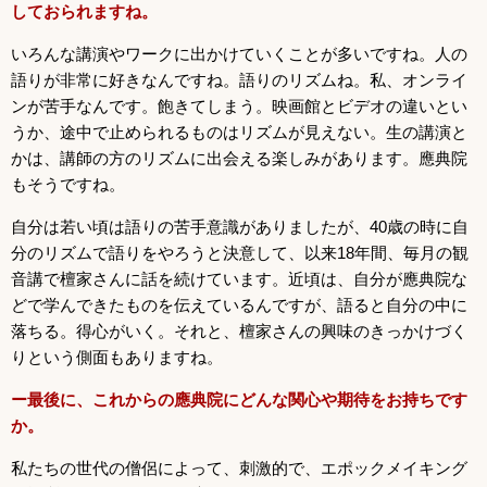
しておられますね。
いろんな講演やワークに出かけていくことが多いですね。人の
語りが非常に好きなんですね。語りのリズムね。私、オンライ
ンが苦手なんです。飽きてしまう。映画館とビデオの違いとい
うか、途中で止められるものはリズムが見えない。生の講演と
かは、講師の方のリズムに出会える楽しみがあります。應典院
もそうですね。
自分は若い頃は語りの苦手意識がありましたが、40歳の時に自
分のリズムで語りをやろうと決意して、以来18年間、毎月の観
音講で檀家さんに話を続けています。近頃は、自分が應典院な
どで学んできたものを伝えているんですが、語ると自分の中に
落ちる。得心がいく。それと、檀家さんの興味のきっかけづく
りという側面もありますね。
ー最後に、これからの應典院にどんな関心や期待をお持ちです
か。
私たちの世代の僧侶によって、刺激的で、エポックメイキング