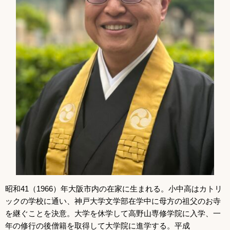
昭和41（1966）年大阪市内の在家に生まれる。小中高はカトリ
ックの学校に通い、神戸大学文学部在学中に母方の祖父のお寺
を継ぐことを決意。大学を休学して高野山専修学院に入学、一
年の修行の後僧籍を取得して大学院に進学する。平成