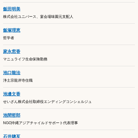
飯田明美
株式会社ユニバース、宴会場味園元支配人
飯塚理恵
哲学者
家永窓香
マニュライフ生命保険勤務
池口龍法
浄土宗龍岸寺住職
池邊文香
せいざん株式会社取締役エンディングコンシェルジュ
池間哲郎
NGO沖縄アジアチャイルドサポート代表理事
石井聰亙