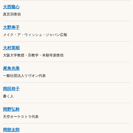
大西龍心
真言宗僧侶
大野寿子
メイク・ア・ウィッシュ・ジャパン広報
大村英昭
大阪大学教授・宗教学・本願寺派僧侶
尾角光美
一般社団法人リヴオン代表
岡田祥子
書く人
岡野弘幹
天空オーケストラ代表
岡部太郎