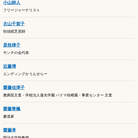
小山帥人
フリージャーナリスト
古山千賀子
街頭紙芝居師
是枝律子
サンチの会代表
近藤博
エンディングかうんせらー
齋藤佳津子
應典院主査・学校法人蓮光学園 パドマ幼稚園・事業センター 主査
齋藤青楓
書道家
齋藤孝
明治大学助教授