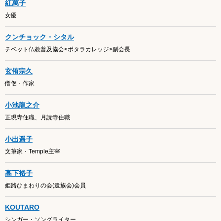
紅萬子
女優
クンチョック・シタル
チベット仏教普及協会<ポタラカレッジ>副会長
玄侑宗久
僧侶・作家
小池龍之介
正現寺住職、月読寺住職
小出遥子
文筆家・Temple主宰
高下裕子
姫路ひまわりの会(遺族会)会員
KOUTARO
シンガー・ソングライター