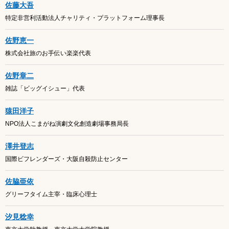
佐藤大吾
特定非営利活動法人チャリティ・プラットフォーム理事長
佐野恵一
株式会社旅のお手伝い楽楽代表
佐野章二
雑誌「ビッグイシュー」代表
猿田洋子
NPO法人こまがね演劇文化創造劇場事務局長
澤井登志
国際ビフレンダーズ・大阪自殺防止センター
佐脇亜依
グリーフタイム主宰・臨床心理士
汐見稔幸