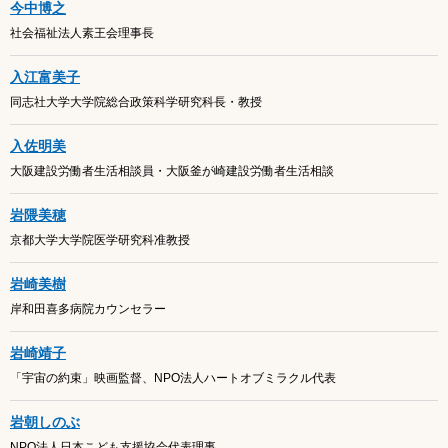
今中博之
社会福祉法人素王会理事長
入江富美子
同志社大学大学院総合政策科学研究科長・教授
入佐明美
大阪建設労働者生活相談員・大阪釜が崎建設労働者生活相談
岩隈美穂
京都大学大学院医学研究科准教授
岩崎美樹
岸和田喜多病院カウンセラー
岩崎靖子
「宇宙の約束」映画監督、NPO法人ハートオブミラクル代表
岩朝しのぶ
NPO法人日本こども支援協会代表理事