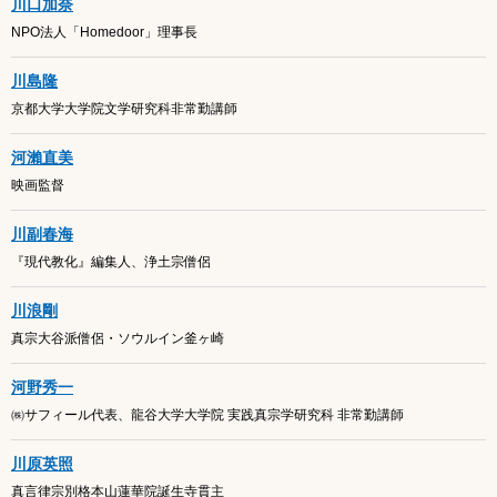
川口加奈
NPO法人「Homedoor」理事長
川島隆
京都大学大学院文学研究科非常勤講師
河瀨直美
映画監督
川副春海
『現代教化』編集人、浄土宗僧侶
川浪剛
真宗大谷派僧侶・ソウルイン釜ヶ崎
河野秀一
㈱サフィール代表、龍谷大学大学院 実践真宗学研究科 非常勤講師
川原英照
真言律宗別格本山蓮華院誕生寺貫主