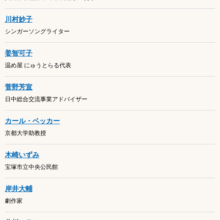
川村妙子
シンガーソングライター
姜智可子
温め屋 にゅうとらる代表
菅野芳宣
日中総合交流事業アドバイザー
カール・ベッカー
京都大学助教授
木崎いずみ
宝塚市立中央公民館
岸井大輔
劇作家