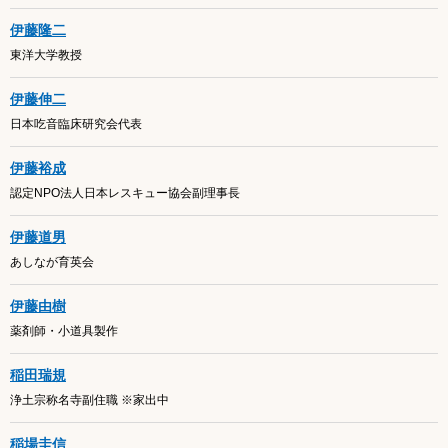
伊藤隆二
東洋大学教授
伊藤伸二
日本吃音臨床研究会代表
伊藤裕成
認定NPO法人日本レスキュー協会副理事長
伊藤道男
あしなが育英会
伊藤由樹
薬剤師・小道具製作
稲田瑞規
浄土宗称名寺副住職 ※家出中
稲場圭信