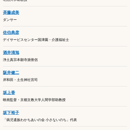
斉藤成美
ダンサー
佐伯典彦
デイサービスセンター国津園・介護福祉士
酒井清旭
浄土真宗本願寺派僧侶
阪井健二
岸和田・土生神社宮司
坂上香
映画監督・京都文教大学人間学部助教授
坂下裕子
「病児遺族わかちあいの会 小さないのち」代表