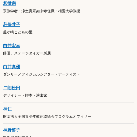
釈徹宗
宗教学者・浄土真宗如来寺住職・相愛大学教授
荘保共子
釜が崎こどもの里
白井宏幸
俳優、ステージタイガー所属
白井真優
ダンサー／フィジカルシアター・アーティスト
二朗松田
デザイナー・脚本・演出家
神仁
財団法人全国青少年教化協議会プログラムオフィサー
神野啓子