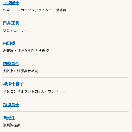
上原陽子
作家・シンガーソングライター・整体師
臼井正明
プロデューサー
内田樹
思想家・神戸女学院大学教授
内梨昌代
大阪市立汎愛高校教諭
梅澤千雅子
企業コンサルタント&個人カウンセラー
梅原昌子
衛紀生
演劇評論家