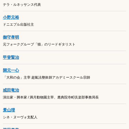
テラ・ルネッサンス代表
小野元裕
ドニエプル出版社主
御守孝明
元フォークグループ「猫」のリードギタリスト
甲斐賢治
開元一心
「大和の会」主宰 超氣法整体師アカデミースクール宗師
戒田竜治
演出家・脚本家 / 満月動物園主宰、應典院寺町倶楽部事務局長
景山理
シネ・ヌーヴォ支配人