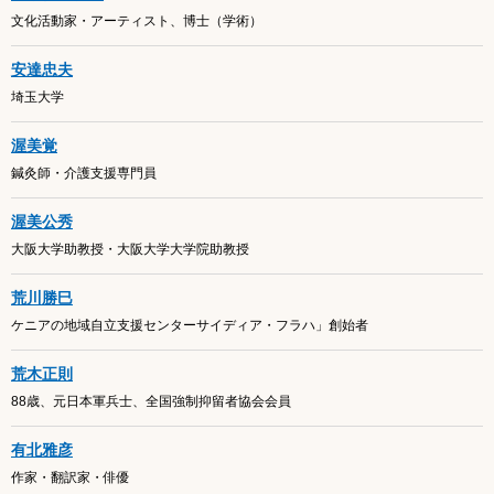
文化活動家・アーティスト、博士（学術）
安達忠夫
埼玉大学
渥美覚
鍼灸師・介護支援専門員
渥美公秀
大阪大学助教授・大阪大学大学院助教授
荒川勝巳
ケニアの地域自立支援センターサイディア・フラハ」創始者
荒木正則
88歳、元日本軍兵士、全国強制抑留者協会会員
有北雅彦
作家・翻訳家・俳優