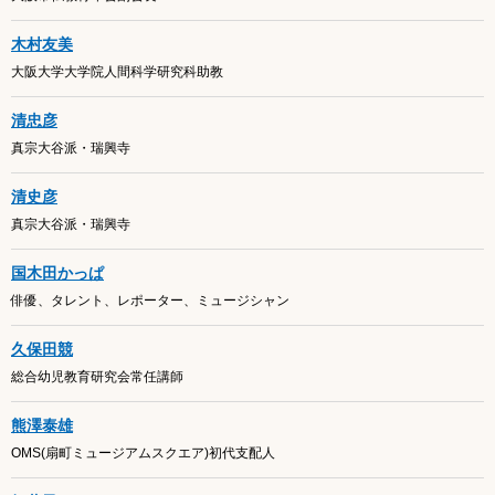
木村友美
大阪大学大学院人間科学研究科助教
清忠彦
真宗大谷派・瑞興寺
清史彦
真宗大谷派・瑞興寺
国木田かっぱ
俳優、タレント、レポーター、ミュージシャン
久保田競
総合幼児教育研究会常任講師
熊澤泰雄
OMS(扇町ミュージアムスクエア)初代支配人