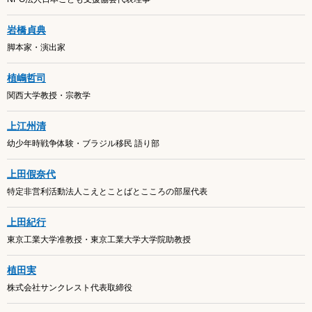
岩橋貞典
脚本家・演出家
植嶋哲司
関西大学教授・宗教学
上江州清
幼少年時戦争体験・ブラジル移民 語り部
上田假奈代
特定非営利活動法人こえとことばとこころの部屋代表
上田紀行
東京工業大学准教授・東京工業大学大学院助教授
植田実
株式会社サンクレスト代表取締役