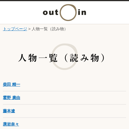
メ
ニ
トップページ
> 人物一覧（読み物）
本文へ
ュ
ここから本文です。
ー
人物一覧（読み物）
を
開
柴田 精一
く
霍野 廣由
藤本遼
袰岩奈々