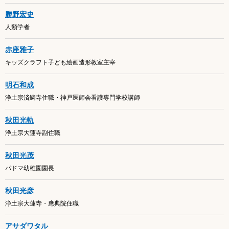
勝野宏史
人類学者
赤座雅子
キッズクラフト子ども絵画造形教室主宰
明石和成
浄土宗済鱗寺住職・神戸医師会看護専門学校講師
秋田光軌
浄土宗大蓮寺副住職
秋田光茂
パドマ幼稚園園長
秋田光彦
浄土宗大蓮寺・應典院住職
アサダワタル