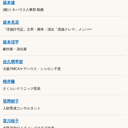
坂本達
(株)ミキハウス人事部 勤務
坂本見花
「浮遊許可証」主宰・脚本・演出「黒猫クレマ」メンバー
坂本涼平
劇作家・演出家
佐久間早苗
大阪YMCAケアハウス・シャロン千里
桜井隆
さくらいクリニック院長
笹岡郁子
人財育成コンサルタント
笹川桂子