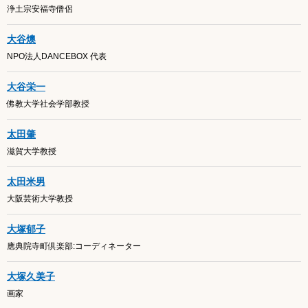
浄土宗安福寺僧侶
大谷燠
NPO法人DANCEBOX 代表
大谷栄一
佛教大学社会学部教授
太田肇
滋賀大学教授
太田米男
大阪芸術大学教授
大塚郁子
應典院寺町倶楽部:コーディネーター
大塚久美子
画家