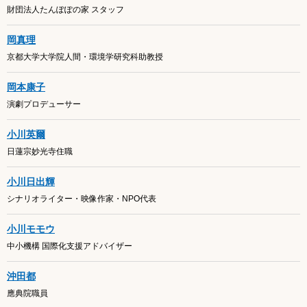
財団法人たんぽぽの家 スタッフ
岡真理
京都大学大学院人間・環境学研究科助教授
岡本康子
演劇プロデューサー
小川英爾
日蓮宗妙光寺住職
小川日出輝
シナリオライター・映像作家・NPO代表
小川モモウ
中小機構 国際化支援アドバイザー
沖田都
應典院職員