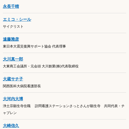
永長千晴
エミコ・シール
サイクリスト
遠藤雅彦
東日本大震災復興サポート協会 代表理事
大川真一郎
大東商工会議所・元会頭 大川創業(株)代表取締役
大蔵サチ子
関西医科大病院看護部長
大河内大博
浄土宗願生寺住職 訪問看護ステーションさっとさんが願生寺 共同代表・チ
ャプレン
大崎信久