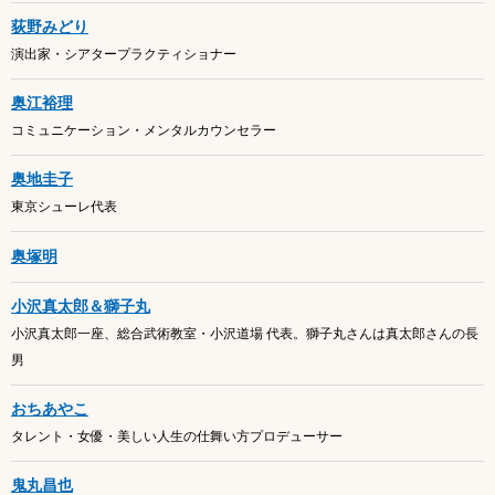
荻野みどり
演出家・シアタープラクティショナー
奥江裕理
コミュニケーション・メンタルカウンセラー
奥地圭子
東京シューレ代表
奥塚明
小沢真太郎＆獅子丸
小沢真太郎一座、総合武術教室・小沢道場 代表。獅子丸さんは真太郎さんの長
男
おちあやこ
タレント・女優・美しい人生の仕舞い方プロデューサー
鬼丸昌也