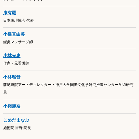
康有羅
日本表現協会 代表
小橋真由美
鍼灸マッサージ師
小林光恵
作家・元看護師
小林瑠音
前應典院アートディレクター・神戸大学国際文化学研究推進センター学術研究
員
小嶺麗奈
こめだまなぶ
施術院 吉野 院長