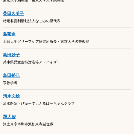
東京大学助教授・東京大学大学院教授
柴田久美子
特定非営利活動法人なごみの里代表
島薗進
上智大学グリーフケア研究所所長・東京大学名誉教授
島田妙子
兵庫県児童虐待対応等アドバイザー
島田裕巳
宗教学者
清水文絵
清水医院・びゅーてぃふるばーちゃんクラブ
釋大智
浄土真宗本願寺派如来寺副住職