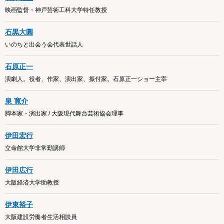
映画監督・神戸芸術工科大学特任教授
石黒大圓
いのちと出会う会代表世話人
石原正一
演劇人。役者、作家、演出家、振付家。石原正一ショー主宰
泉 寛介
脚本家・演出家 / 大阪現代舞台芸術協会理事
伊田宏行
立命館大学非常勤講師
伊田広行
大阪経済大学助教授
伊東裕子
大阪建設労働者生活相談員