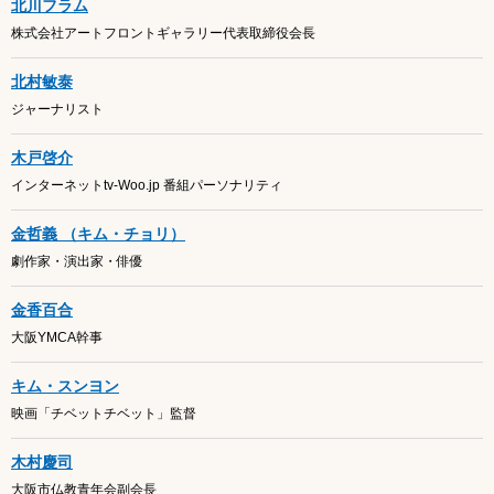
北川フラム
株式会社アートフロントギャラリー代表取締役会長
北村敏泰
ジャーナリスト
木戸啓介
インターネットtv-Woo.jp 番組パーソナリティ
金哲義 （キム・チョリ）
劇作家・演出家・俳優
金香百合
大阪YMCA幹事
キム・スンヨン
映画「チベットチベット」監督
木村慶司
大阪市仏教青年会副会長