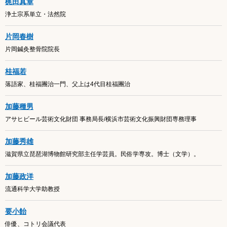
梶田真章
浄土宗系単立・法然院
片岡春樹
片岡鍼灸整骨院院長
桂福若
落語家、桂福團治一門、父上は4代目桂福團治
加藤種男
アサヒビール芸術文化財団 事務局長/横浜市芸術文化振興財団専務理事
加藤秀雄
滋賀県立琵琶湖博物館研究部主任学芸員。民俗学専攻。博士（文学）。
加藤政洋
流通科学大学助教授
要小飴
俳優、コトリ会議代表