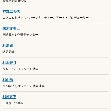
腎性尿崩症友の会
神野二美代
エフエムもりぐち・パーソナリティー、アート・プロデューサー
末木文美士
国際日本文化研究センター
杉浦貞
紙芝居師
杉本奈月
作家・N₂（エヌツー）代表
杉山歩
NPO法人りすシステム代表理事
杉若恵亮
日蓮宗・法華寺