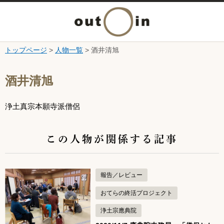
メ
ニ
トップページ
>
人物一覧
> 酒井清旭
本文へ
ュ
ここから本文です。
酒井清旭
ー
浄土真宗本願寺派僧侶
を
開
この人物が関係する記事
く
報告／レビュー
おてらの終活プロジェクト
浄土宗應典院