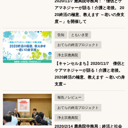
2020/11/7 應典院寺務局：「僧侶とケ
アマネジャーが語る！介護と老後。 20
20終活の極意、教えます ～老いの身支
度～」を開催して
告知
ともいき堂
おてらの終活プロジェクト
浄土宗應典院
【キャンセルまち】2020/11/7 僧侶と
ケアマネジャーが語る！介護と老後。
2020終活の極意、教えます ～老いの身
支度～
報告／レビュー
おてらの終活プロジェクト
浄土宗應典院
2020/2/14 應典院寺務局：終活と社会