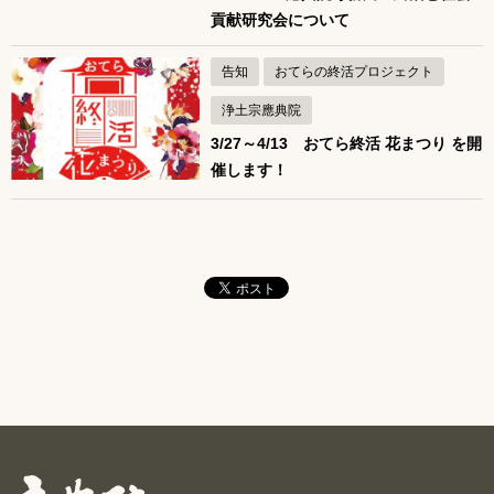
貢献研究会について
告知
おてらの終活プロジェクト
浄土宗應典院
3/27～4/13 おてら終活 花まつり を開
催します！