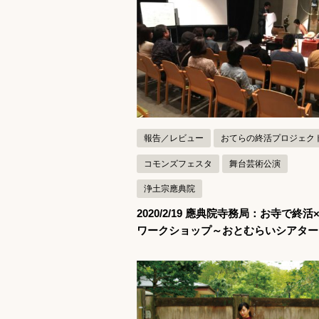
記事を読む
報告／レビュー
おてらの終活プロジェク
コモンズフェスタ
舞台芸術公演
浄土宗應典院
2020/2/19 應典院寺務局：お寺で終活
ワークショップ～おとむらいシアター