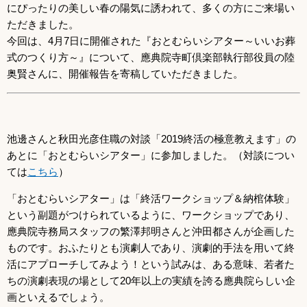
にぴったりの美しい春の陽気に誘われて、多くの方にご来場い
ただきました。
今回は、4月7日に開催された『おとむらいシアター～いいお葬
式のつくり方～』について、應典院寺町倶楽部執行部役員の陸
奥賢さんに、開催報告を寄稿していただきました。
池邊さんと秋田光彦住職の対談「2019終活の極意教えます」の
あとに「おとむらいシアター」に参加しました。（対談につい
ては
こちら
）
「おとむらいシアター」は「終活ワークショップ＆納棺体験」
という副題がつけられているように、ワークショップであり、
應典院寺務局スタッフの繁澤邦明さんと沖田都さんが企画した
ものです。おふたりとも演劇人であり、演劇的手法を用いて終
活にアプローチしてみよう！という試みは、ある意味、若者た
ちの演劇表現の場として20年以上の実績を誇る應典院らしい企
画といえるでしょう。