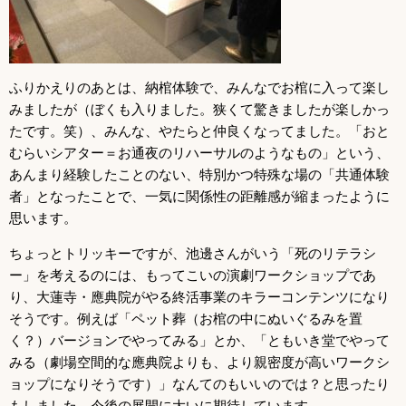
ふりかえりのあとは、納棺体験で、みんなでお棺に入って楽し
みましたが（ぼくも入りました。狭くて驚きましたが楽しかっ
たです。笑）、みんな、やたらと仲良くなってました。「おと
むらいシアター＝お通夜のリハーサルのようなもの」という、
あんまり経験したことのない、特別かつ特殊な場の「共通体験
者」となったことで、一気に関係性の距離感が縮まったように
思います。
ちょっとトリッキーですが、池邊さんがいう「死のリテラシ
ー」を考えるのには、もってこいの演劇ワークショップであ
り、大蓮寺・應典院がやる終活事業のキラーコンテンツになり
そうです。例えば「ペット葬（お棺の中にぬいぐるみを置
く？）バージョンでやってみる」とか、「ともいき堂でやって
みる（劇場空間的な應典院よりも、より親密度が高いワークシ
ョップになりそうです）」なんてのもいいのでは？と思ったり
もしました。今後の展開に大いに期待しています。