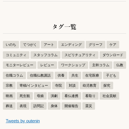
タグ一覧
いのち
てつがく
アート
エンディング
グリーフ
ケア
コミュニティ
スタッフコラム
スピリチュアリティ
ダウンロード
モニターレビュー
レビュー
ワークショップ
主幹コラム
仏教
住職コラム
住職仏教講話
供養
共生
在宅医療
子ども
宗教
寄稿/インタビュー
寺院
対談
幼児教育
探究
映画
死生観
母娘
演劇
看仏連携
看取り
社会貢献
葬送
表現
訪問記
身体
開催報告
震災
つぶやきをスキップする
Tweets by outenin