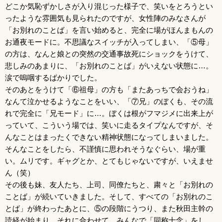
どこか気恥ずかしさが入り混じった様子で、笑いをとろうとい
ったような雰囲気も見られたのですが、女性陣のみなさんが
「お別れのことば」を言い始めると、完全に場がほんまもんの
お通夜モードに。不思議なスイッチが入ってしまい、「⑤母」
の方は、なんと娘との突然の交通事故死にショックをうけて、
悲しみのあまりに、「お別れのことば」がいえない状態に…。
涙で嗚咽するばかりでした。
そのあとをうけて「⑥祖母」の方も「またあっちで会おうね」
なんて泣かせるようなことをいい、「⑦兄」のぼくも、その流
れで完全に「兄モード」に…。ぼくは根がフマジメに出来上が
っていて、こういう場では、笑いに走るタイプなんですが、そ
んなことはまったくできない精神状態になってしまいました。
そんなことをしたら、不謹慎に思われそうなぐらい、場が重
い。ムリです。ギャグとか、とてもじゃないですが、いえませ
ん（笑）
その後も妹、友人たち、上司、同僚たちと、粛々と「お別れの
ことば」が続いていきました。そして、すべての「お別れのこ
とば」が終わったあとに、⑤の段階にうつり、また秋田主幹の
読経が始まり、それに合わせて、みんなで「同称十念」をし