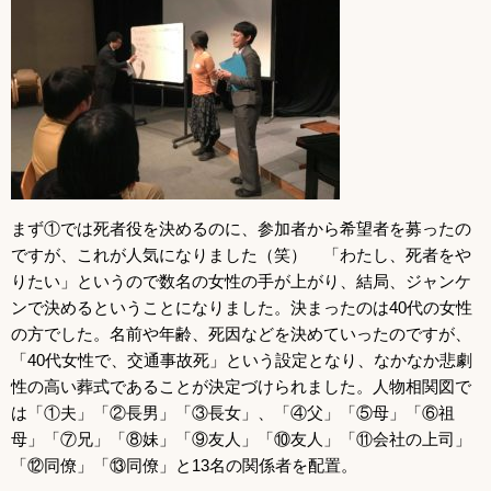
まず①では死者役を決めるのに、参加者から希望者を募ったの
ですが、これが人気になりました（笑） 「わたし、死者をや
りたい」というので数名の女性の手が上がり、結局、ジャンケ
ンで決めるということになりました。決まったのは40代の女性
の方でした。名前や年齢、死因などを決めていったのですが、
「40代女性で、交通事故死」という設定となり、なかなか悲劇
性の高い葬式であることが決定づけられました。人物相関図で
は「①夫」「②長男」「③長女」、「④父」「⑤母」「⑥祖
母」「⑦兄」「⑧妹」「⑨友人」「⑩友人」「⑪会社の上司」
「⑫同僚」「⑬同僚」と13名の関係者を配置。