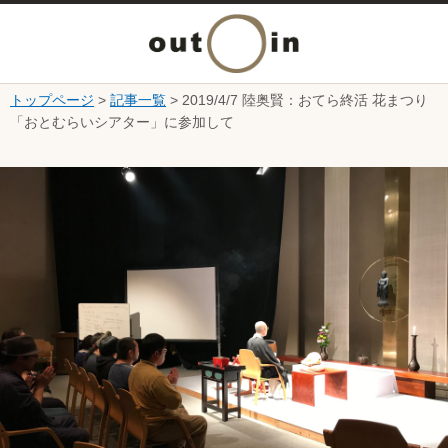
メ
ニ
トップページ
>
記事一覧
> 2019/4/7 陸奥賢：おてら終活 花まつり
本文へ
「おとむらいシアター」に参加して
ュ
ここから本文です。
ー
を
開
く