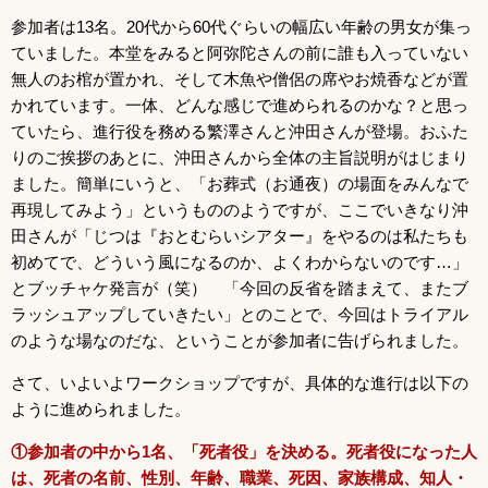
参加者は13名。20代から60代ぐらいの幅広い年齢の男女が集っ
ていました。本堂をみると阿弥陀さんの前に誰も入っていない
無人のお棺が置かれ、そして木魚や僧侶の席やお焼香などが置
かれています。一体、どんな感じで進められるのかな？と思っ
ていたら、進行役を務める繁澤さんと沖田さんが登場。おふた
りのご挨拶のあとに、沖田さんから全体の主旨説明がはじまり
ました。簡単にいうと、「お葬式（お通夜）の場面をみんなで
再現してみよう」というもののようですが、ここでいきなり沖
田さんが「じつは『おとむらいシアター』をやるのは私たちも
初めてで、どういう風になるのか、よくわからないのです…」
とブッチャケ発言が（笑） 「今回の反省を踏まえて、またブ
ラッシュアップしていきたい」とのことで、今回はトライアル
のような場なのだな、ということが参加者に告げられました。
さて、いよいよワークショップですが、具体的な進行は以下の
ように進められました。
①参加者の中から
1
名、「死者役」を決める。死者役になった人
は、死者の名前、性別、年齢、職業、死因、家族構成、知人・