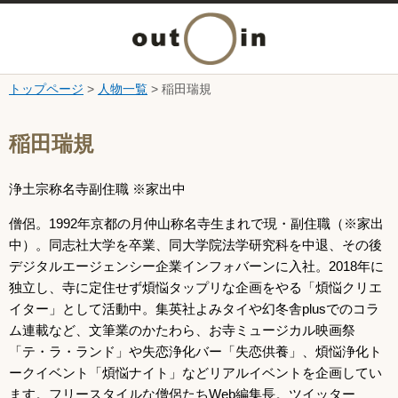
メ
ニ
トップページ
>
人物一覧
> 稲田瑞規
本文へ
ュ
ここから本文です。
稲田瑞規
ー
浄土宗称名寺副住職 ※家出中
を
僧侶。1992年京都の月仲山称名寺生まれで現・副住職（※家出
開
中）。同志社大学を卒業、同大学院法学研究科を中退、その後
デジタルエージェンシー企業インフォバーンに入社。2018年に
く
独立し、寺に定住せず煩悩タップリな企画をやる「煩悩クリエ
イター」として活動中。集英社よみタイや幻冬舎plusでのコラ
ム連載など、文筆業のかたわら、お寺ミュージカル映画祭
「テ・ラ・ランド」や失恋浄化バー「失恋供養」、煩悩浄化ト
ークイベント「煩悩ナイト」などリアルイベントを企画してい
ます。フリースタイルな僧侶たちWeb編集長。ツイッター