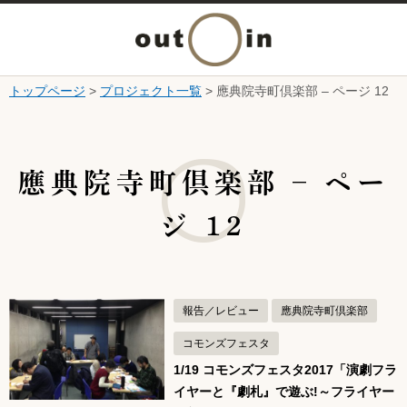
メ
ニ
トップページ
>
プロジェクト一覧
> 應典院寺町倶楽部 – ページ 12
本文へ
ュ
ここから本文です。
ー
應典院寺町倶楽部 – ペー
を
ジ 12
開
く
報告／レビュー
應典院寺町倶楽部
コモンズフェスタ
1/19 コモンズフェスタ2017「演劇フラ
イヤーと『劇札』で遊ぶ!～フライヤー