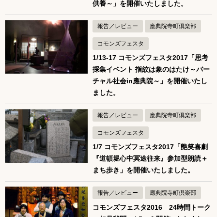
供養～」を開催いたしました。
報告／レビュー
應典院寺町倶楽部
コモンズフェスタ
1/13-17 コモンズフェスタ2017「思考
採集イベント 指紋は象のはたけ～バー
チャル社会in應典院～」を開催いたし
ました。
報告／レビュー
應典院寺町倶楽部
コモンズフェスタ
1/7 コモンズフェスタ2017「艶笑喜劇
『道頓堀心中冥途往来』参加型朗読＋
まち歩き」を開催いたしました。
報告／レビュー
應典院寺町倶楽部
コモンズフェスタ2016 24時間トーク