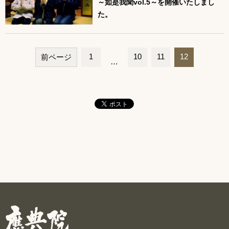
～如是我聞vol.5～を開催いたしまし
た。
1
10
11
12
前ページ
…
ペ
ー
ジ
ナ
ビ
ゲ
ー
シ
ョ
ン