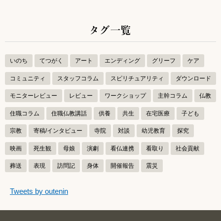
タグ一覧
いのち
てつがく
アート
エンディング
グリーフ
ケア
コミュニティ
スタッフコラム
スピリチュアリティ
ダウンロード
モニターレビュー
レビュー
ワークショップ
主幹コラム
仏教
住職コラム
住職仏教講話
供養
共生
在宅医療
子ども
宗教
寄稿/インタビュー
寺院
対談
幼児教育
探究
映画
死生観
母娘
演劇
看仏連携
看取り
社会貢献
葬送
表現
訪問記
身体
開催報告
震災
つぶやきをスキップする
Tweets by outenin