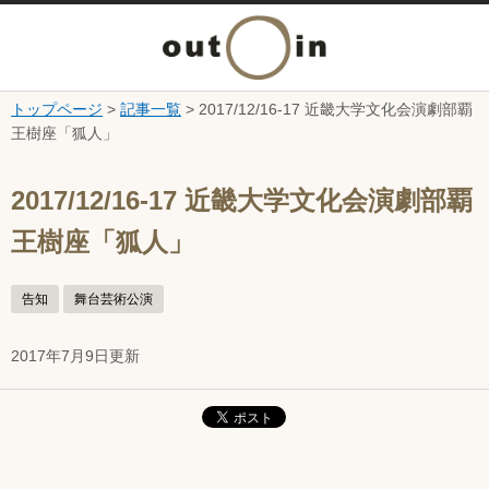
メ
ニ
トップページ
>
記事一覧
> 2017/12/16-17 近畿大学文化会演劇部覇
本文へ
王樹座「狐人」
ュ
ここから本文です。
ー
2017/12/16-17 近畿大学文化会演劇部覇
王樹座「狐人」
を
開
告知
舞台芸術公演
く
2017年7月9日更新