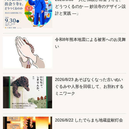
どうつくるのか ― 妙法寺のデザイン設
計と実践 ―」
令和8年熊本地震による被害へのお見舞
い
2026/8/23 あそばなくなった古いぬい
ぐるみや人形を回収して、お別れする
ミニワーク
2026/8/22 したでらまち地蔵盆献灯会