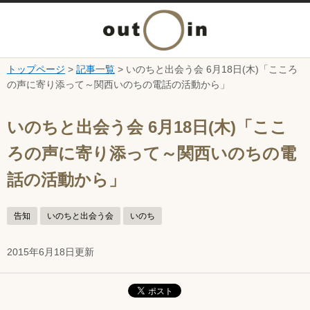
メ
ニ
トップページ
>
記事一覧
> いのちと出会う会 6月18日(木)「こころ
本文へ
の声に寄り添って～関西いのちの電話の活動から」
ュ
ここから本文です。
ー
いのちと出会う会 6月18日(木)「ここ
ろの声に寄り添って～関西いのちの電
を
話の活動から」
開
告知
いのちと出会う会
いのち
く
2015年6月18日更新