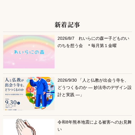
新着記事
サブコンテンツ
2026/8/7 れいらにの森ー子どものい
のちを想う会 ＊毎月第１金曜
2026/9/30 「人と仏教が出会う寺を、
どうつくるのか ― 妙法寺のデザイン設
計と実践 ―」
令和8年熊本地震による被害へのお見舞
い