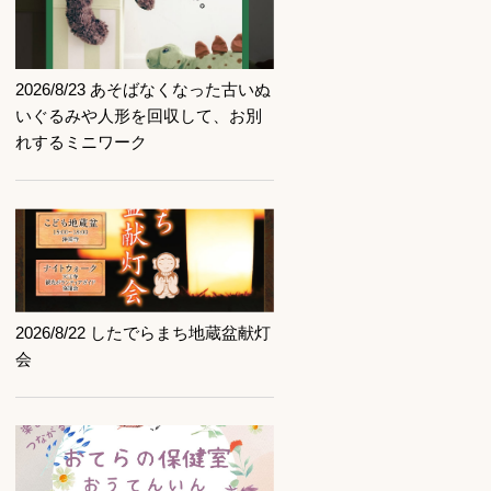
記事を読む
2026/8/23 あそばなくなった古いぬ
いぐるみや人形を回収して、お別
れするミニワーク
記事を読む
2026/8/22 したでらまち地蔵盆献灯
会
記事を読む