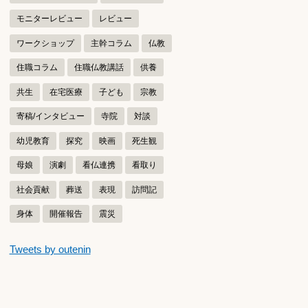
モニターレビュー
レビュー
ワークショップ
主幹コラム
仏教
住職コラム
住職仏教講話
供養
共生
在宅医療
子ども
宗教
寄稿/インタビュー
寺院
対談
幼児教育
探究
映画
死生観
母娘
演劇
看仏連携
看取り
社会貢献
葬送
表現
訪問記
身体
開催報告
震災
つぶやきをスキップする
Tweets by outenin
つぶやき