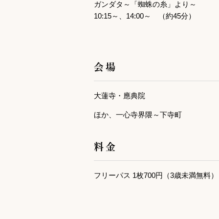
ガンダタ～「蜘蛛の糸」より～
10:15～、14:00～ （約45分）
会場
大蓮寺・應典院
ほか、一心寺界隈～下寺町
料金
フリーパス 1枚700円（3歳未満無料）