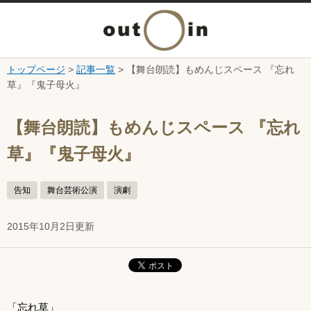
メ
ニ
トップページ
>
記事一覧
> 【舞台朗読】もめんじスペース 『忘れ
本文へ
草』『鬼子母火』
ュ
ここから本文です。
ー
【舞台朗読】もめんじスペース 『忘れ
草』『鬼子母火』
を
開
告知
舞台芸術公演
演劇
く
2015年10月2日更新
「忘れ草」