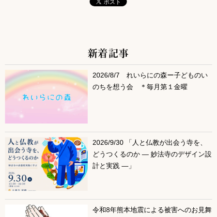
新着記事
サブコンテンツ
2026/8/7 れいらにの森ー子どものい
のちを想う会 ＊毎月第１金曜
2026/9/30 「人と仏教が出会う寺を、
どうつくるのか ― 妙法寺のデザイン設
計と実践 ―」
令和8年熊本地震による被害へのお見舞