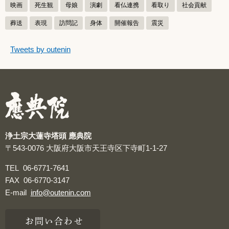
映画
死生観
母娘
演劇
看仏連携
看取り
社会貢献
葬送
表現
訪問記
身体
開催報告
震災
つぶやきをスキップする
Tweets by outenin
つぶやき
浄土宗大蓮寺塔頭 應典院
〒543-0076
大阪府大阪市天王寺区下寺町1-1-27
TEL
06-6771-7641
FAX
06-6770-3147
E-mail
info@outenin.com
お問い合わせ