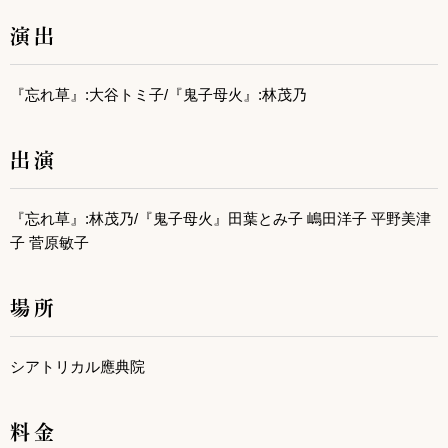
演出
『忘れ草』:大谷トミ子/『鬼子母火』:林茂乃
出演
『忘れ草』:林茂乃/『鬼子母火』田葉とみ子 嶋田洋子 平野美津
子 菅原敏子
場所
シアトリカル應典院
料金