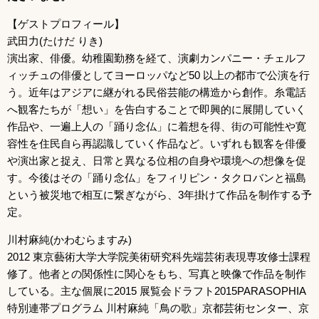
【ゲストプロフィール】
武田力(たけだ りき)
演出家、俳優。幼稚園勤務を経て、演劇カンパニー・チェルフ
ィッチュの俳優としてヨーロッパなど50 以上の都市で公演を行
う。近年はアジアに継がれる民俗芸能の構造から創作。糸電話
へ観客たちが「想い」を告白することで即興的に展開していく
作品や、一遍上人の「踊り念仏」に着想を得、街の可能性や寛
容性を住民自ら再認識していく作品など。いずれも観客を俳優
や演出家と捉え、日常と異なる位相の自身や環境への想像を促
す。今後はその「踊り念仏」をフィリピン・タクロバンと福島
という被災地で相互に繋ぎながら、3年掛けて作品を制作する予
定。
川村麻純(かわむらますみ)
2012 東京藝術大学大学院美術研究科先端芸術表現専攻修士課程
修了。他者との関係性に関心をもち、写真と映像で作品を制作
している。主な個展に2015 展覧会ドラフト2015PARASOPHIA
特別連帯プログラム 川村麻純「鳥の歌」京都芸術センター、京