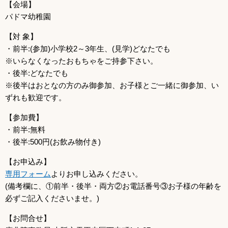
【会場】
パドマ幼稚園
【対 象】
・前半:(参加)小学校2～3年生、(見学)どなたでも
※いらなくなったおもちゃをご持参下さい。
・後半:どなたでも
※後半はおとなの方のみ御参加、お子様とご一緒に御参加、い
ずれも歓迎です。
【参加費】
・前半:無料
・後半:500円(お飲み物付き)
【お申込み】
専用フォーム
よりお申し込みください。
(備考欄に、①前半・後半・両方②お電話番号③お子様の年齢を
必ずご記入くださいませ。)
【お問合せ】