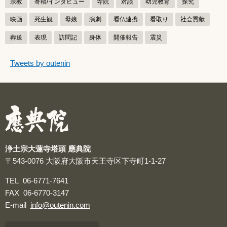
宗教
寄稿/インタビュー
寺院
対談
幼児教育
探究
映画
死生観
母娘
演劇
看仏連携
看取り
社会貢献
葬送
表現
訪問記
身体
開催報告
震災
つぶやきをスキップする
Tweets by outenin
つぶやき
浄土宗大蓮寺塔頭 應典院
〒543-0076
大阪府大阪市天王寺区下寺町1-1-27
TEL
06-6771-7641
FAX
06-6770-3147
E-mail
info@outenin.com