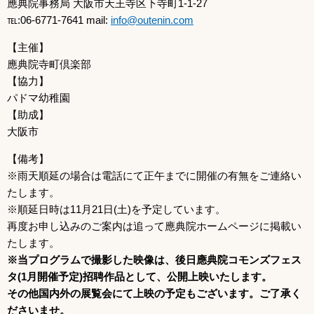
應典院事務局 大阪市天王寺区下寺町1-1-27
℡:06-6771-7641 mail:
info@outenin.com
【主催】
應典院寺町倶楽部
【協力】
パドマ幼稚園
【助成】
大阪市
【備考】
※雨天順延の場合は電話にて正午までに開催の有無をご連絡い
たします。
※順延日時は11月21日(土)を予定しています。
再度お申し込みのご案内は追って應典院ホームページに掲載い
たします。
※当プログラムで撮影した映像は、後日應典院コモンズフェス
タ(1月開催予定)招聘作品として、公開上映いたします。
その他国内外の展覧会にて上映の予定もございます。ご了承く
ださいませ。