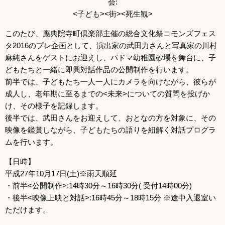
会:
<子ども><街><死生観>
このたび、應典院寺町倶楽部主催の総合文化祭コモンズフェス
タ2016のプレ企画として、演出家の武田力さんと写真家の川村
麻純さんをゲストにお迎えし、パドマ幼稚園砂場を舞台に、子
どもたちと一緒に即興対話作品の公開制作を行います。
前半では、子どもたち一人一人にカメラを向けながら、彼らが
成人し、老年期に至るまでの<未来>についての質問を投げか
け、その様子を記録します。
後半では、武田さんをお迎えして、おとなの方を対象に、その
映像を鑑賞しながら、子どもたちの語りを紐解く対話プログラ
ムを行います。
【日時】
平成27年10月17日(土)※雨天順延
・前半<公開制作>:14時30分～16時30分( 受付14時00分)
・後半<映像上映と対話>:16時45分～18時15分 ※途中入退室い
ただけます。