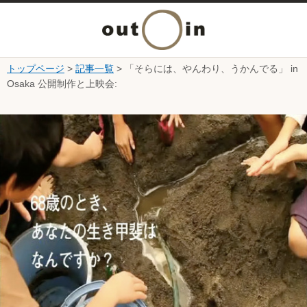
メ
ニ
トップページ
>
記事一覧
> 「そらには、やんわり、うかんでる」 in
本文へ
Osaka 公開制作と上映会:
ュ
ここから本文です。
ー
を
開
く