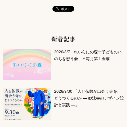
新着記事
サブコンテンツ
2026/8/7 れいらにの森ー子どものい
のちを想う会 ＊毎月第１金曜
2026/9/30 「人と仏教が出会う寺を、
どうつくるのか ― 妙法寺のデザイン設
計と実践 ―」