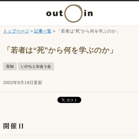
メ
ニ
トップページ
>
記事一覧
> 「若者は“死”から何を学ぶのか」
本文へ
ュ
ここから本文です。
「若者は“死”から何を学ぶのか」
ー
告知
いのちと出会う会
を
2002年9月19日更新
開
く
開催日