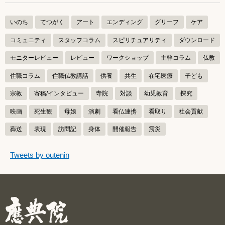
いのち
てつがく
アート
エンディング
グリーフ
ケア
コミュニティ
スタッフコラム
スピリチュアリティ
ダウンロード
モニターレビュー
レビュー
ワークショップ
主幹コラム
仏教
住職コラム
住職仏教講話
供養
共生
在宅医療
子ども
宗教
寄稿/インタビュー
寺院
対談
幼児教育
探究
映画
死生観
母娘
演劇
看仏連携
看取り
社会貢献
葬送
表現
訪問記
身体
開催報告
震災
つぶやきをスキップする
Tweets by outenin
つぶやき