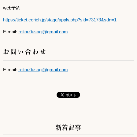
web予約
https://ticket.corich.jp/stage/apply.php?sid=73173&sdn=1
E-mail:
reitou0usagi@gmail.com
お問い合わせ
E-mail:
reitou0usagi@gmail.com
新着記事
サブコンテンツ