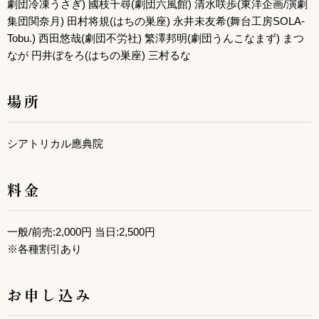
劇団冷凍うさぎ) 國枝千尋(劇団六風館) 清水咲歩(東洋企画/演劇
集団関奈月) 田村将規(はちの巣座) 永井未友希(舞台工房SOLA-
Tobu.) 西田悠哉(劇団不労社) 繁澤邦明(劇団うんこなまず) まつ
なが 円井ぼをろ(はちの巣座) 三村るな
場所
シアトリカル應典院
料金
一般/前売:2,000円 当日:2,500円
※各種割引あり
お申し込み