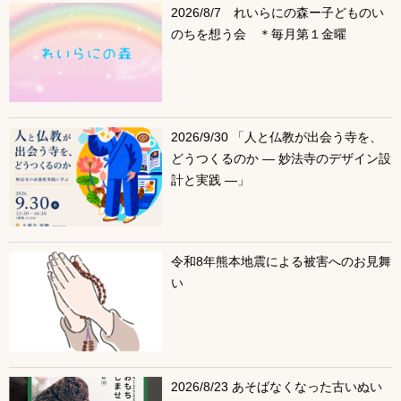
2026/8/7 れいらにの森ー子どものい
のちを想う会 ＊毎月第１金曜
2026/9/30 「人と仏教が出会う寺を、
どうつくるのか ― 妙法寺のデザイン設
計と実践 ―」
令和8年熊本地震による被害へのお見舞
い
2026/8/23 あそばなくなった古いぬい