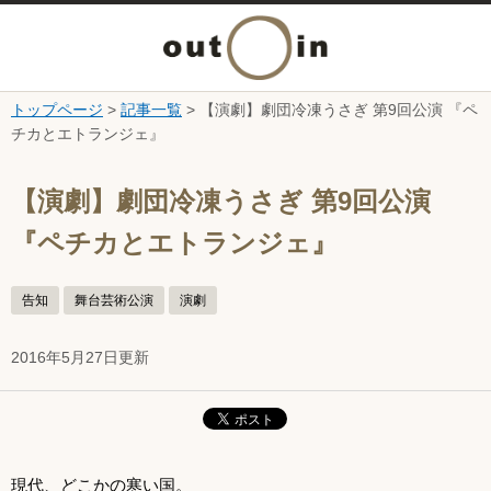
メ
ニ
トップページ
>
記事一覧
> 【演劇】劇団冷凍うさぎ 第9回公演 『ペ
本文へ
チカとエトランジェ』
ュ
ここから本文です。
ー
【演劇】劇団冷凍うさぎ 第9回公演
『ペチカとエトランジェ』
を
開
告知
舞台芸術公演
演劇
く
2016年5月27日更新
現代、どこかの寒い国。