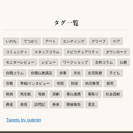
タグ一覧
いのち
てつがく
アート
エンディング
グリーフ
ケア
コミュニティ
スタッフコラム
スピリチュアリティ
ダウンロード
モニターレビュー
レビュー
ワークショップ
主幹コラム
仏教
住職コラム
住職仏教講話
供養
共生
在宅医療
子ども
宗教
寄稿/インタビュー
寺院
対談
幼児教育
探究
映画
死生観
母娘
演劇
看仏連携
看取り
社会貢献
葬送
表現
訪問記
身体
開催報告
震災
つぶやきをスキップする
Tweets by outenin