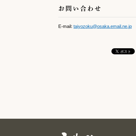
お問い合わせ
E-mail:
taiyozoku@osaka.email.ne.jp