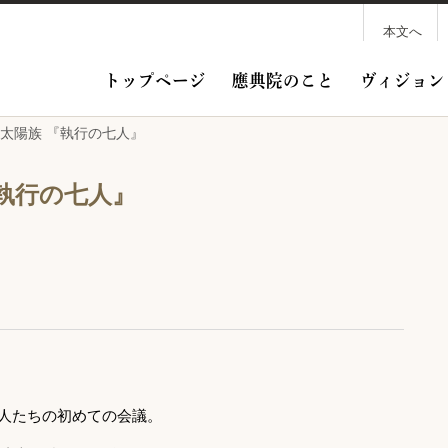
本文へ
トップページ
應典院のこと
ヴィジョン
団太陽族 『執行の七人』
執行の七人』
大人たちの初めての会議。