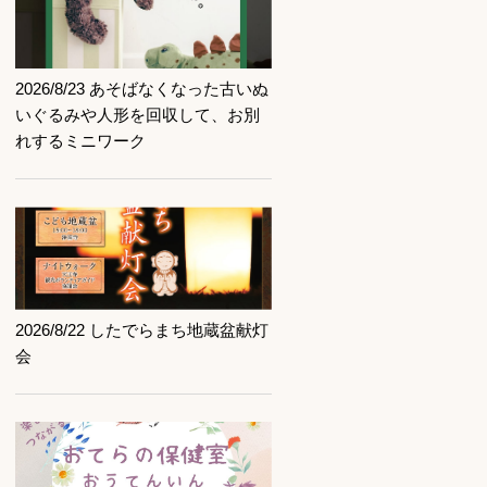
記事を読む
2026/8/23 あそばなくなった古いぬ
いぐるみや人形を回収して、お別
れするミニワーク
記事を読む
2026/8/22 したでらまち地蔵盆献灯
会
記事を読む