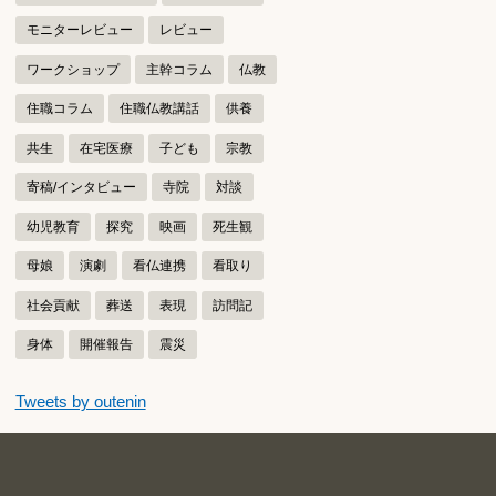
モニターレビュー
レビュー
ワークショップ
主幹コラム
仏教
住職コラム
住職仏教講話
供養
共生
在宅医療
子ども
宗教
寄稿/インタビュー
寺院
対談
幼児教育
探究
映画
死生観
母娘
演劇
看仏連携
看取り
社会貢献
葬送
表現
訪問記
身体
開催報告
震災
つぶやきをスキップする
Tweets by outenin
つぶやき