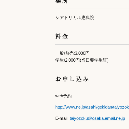
シアトリカル應典院
料金
一般/前売:3,000円
学生/2,000円(当日要学生証)
お申し込み
web予約
http://www.ne.jp/asahi/gekidan/taiyozok
E-mail:
taiyozoku@osaka.email.ne.jp