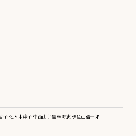
香子 佐々木淳子 中西由宇佳 韓寿恵 伊佐山信一郎