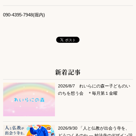
090-4395-7948(堀内)
新着記事
サブコンテンツ
2026/8/7 れいらにの森ー子どものい
のちを想う会 ＊毎月第１金曜
2026/9/30 「人と仏教が出会う寺を、
どうつくるのか ― 妙法寺のデザイン設