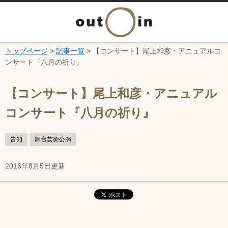
メ
ニ
トップページ
>
記事一覧
> 【コンサート】尾上和彦・アニュアルコ
本文へ
ンサート『八月の祈り』
ュ
ここから本文です。
ー
【コンサート】尾上和彦・アニュアル
コンサート『八月の祈り』
を
開
告知
舞台芸術公演
く
2016年8月5日更新