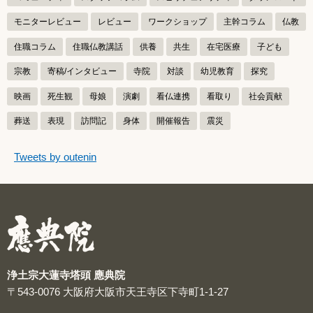
モニターレビュー
レビュー
ワークショップ
主幹コラム
仏教
住職コラム
住職仏教講話
供養
共生
在宅医療
子ども
宗教
寄稿/インタビュー
寺院
対談
幼児教育
探究
映画
死生観
母娘
演劇
看仏連携
看取り
社会貢献
葬送
表現
訪問記
身体
開催報告
震災
つぶやきをスキップする
Tweets by outenin
つぶやき
浄土宗大蓮寺塔頭 應典院
〒543-0076
大阪府大阪市天王寺区下寺町1-1-27