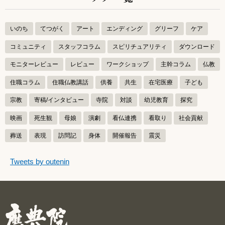
いのち
てつがく
アート
エンディング
グリーフ
ケア
コミュニティ
スタッフコラム
スピリチュアリティ
ダウンロード
モニターレビュー
レビュー
ワークショップ
主幹コラム
仏教
住職コラム
住職仏教講話
供養
共生
在宅医療
子ども
宗教
寄稿/インタビュー
寺院
対談
幼児教育
探究
映画
死生観
母娘
演劇
看仏連携
看取り
社会貢献
葬送
表現
訪問記
身体
開催報告
震災
つぶやきをスキップする
Tweets by outenin
つぶやき