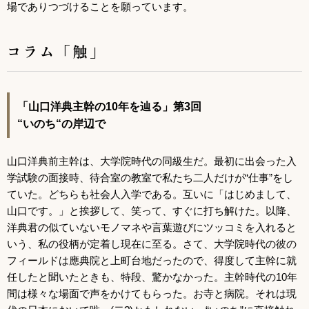
場でありつづけることを願っています。
コラム「触」
「山口洋典主幹の10年を辿る」第3回
“いのち“の岸辺で
山口洋典前主幹は、大学院時代の同級生だ。最初に出会った入
学試験の面接時、待合室の教室で私たち二人だけが“仕事”をし
ていた。どちらも社会人入学である。互いに「はじめまして、
山口です。」と挨拶して、笑って、すぐに打ち解けた。以降、
洋典君の似ていないモノマネや言葉遊びにツッコミを入れると
いう、私の役柄が定着し現在に至る。さて、大学院時代の彼の
フィールドは應典院と上町台地だったので、得度して主幹に就
任したと聞いたときも、特段、驚かなかった。主幹時代の10年
間は様々な場面で声をかけてもらった。お寺と病院。それは現