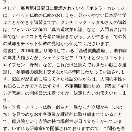
す。
そして、毎月第4日曜日に開講されている「ポタラ・カレッジ」
は、チベット仏教の伝統のおしえを、分かりやすい日本語で学
ぶことができる講習会です。クンチョック・シタルさんの講義
は、ツォンカパ大師の『真言道次第広論』など、入門者には簡
単でないテクストを丹念に紐解きながら、人が生きる上での苦
の滅却をチベット仏教の見地から伝えてくださいます。
最後に、2016年度より開催している「基礎戯曲講座」。劇作家
の岸井大輔さんが、シェイクスピア『ロミオとジュリエット』
やイプセン『野鴨』など、これだけは読んでおきたい戯曲を選
定し、参加者の感想も交えながら3時間にわたってお話されま
す。戯曲が歴史的に培ってきた物語の型からは、人間の本性を
も知ることができるはずです。不定期開催のため、第5回『ギリ
シア悲劇』の開催日は未定ですが、決定しだいお伝えいたしま
す。
詩・吃音・チベット仏教・戯曲と、異なった立場から〈いの
ち〉を見つめなおす各事業が継続的に取り組まれていること
で、應典院という寺院の持つ場所性が日々立ち上がっていま
す。いずれも研修室Bで開催されておりますので、ご関心を寄