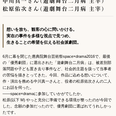
中川真一さん(遊劇舞台二月病 主宰)
松原佑次さん(遊劇舞台二月病 主宰)
想いを放ち、観客の心に問いかける。
実在の事件を多様な視点で見つめ、
生きることの希望を伝える社会派劇団。
6月に幕を閉じた應典院舞台芸術祭space×drama2016で、最後
の「優秀劇団」に選出された「遊劇舞台二月病」は、被差別部
落問題や子ども置き去り事件など、社会的主題を扱って当事者
の苦悩を描きとってきた。今回、作品に込める想いについて、
作・演出を務める中川真一さんと、役者の松原佑次さんの二人
にお話を伺った。
――space×dramaに参加していかがでしたか。
松原(以下 M) やっと充分に準備できる環境が整ったのが今回で
した。念願の参加だったので、優秀劇団に選ばれてうれしかっ
たです。