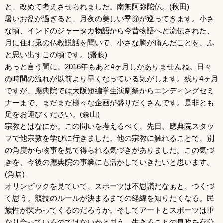
と、改めて考えさせられました。南無阿弥陀仏。(秋田)
暑いお盆が過ぎると、月夜の美しい季節が巡ってきます。小さ
な頃、インドのジャータカ物語から今昔物語へと流伝された、
月に住む兎の仏教説話を聞いて、小さな胸が痛んだことを、ふ
と思い出すこの頃です。(齋藤)
あっと言う間に、2016年もあと4ヶ月しかありませんね。日々
の時間の流れが以前より早くなっている気がします。残り4ヶ月
ですが、應典院では大阪短編学生演劇祭からエンディングセミ
ナーまで、まだまだ様々な企画が盛りだくさんです。是非とも
足をお運びください。(森山)
宗教とはなにか。この問いを考えるべく、先日、應典院スタッ
フで他宗教を学びに行きました。他の宗教に触れることで、別
の角度から物事を見て得られる気づきがありました。この気づ
きを、今後の應典院の事業にも活かしていきたいと思います。
(角居)
オリンピックを見ていて、スポーツは不思議だなぁと、つくづ
く思う。競技のルールが決まるまでの経緯を知りたくなる。民
族性が関わってくるのだろうか。そしてアートとスポーツは重
なり合っているのではないかと思う。生きることの息吹を存分