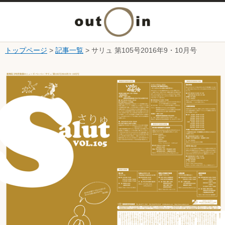
メ
ニ
トップページ
>
記事一覧
> サリュ 第105号2016年9・10月号
本文へ
ュ
ここから本文です。
ー
を
開
く