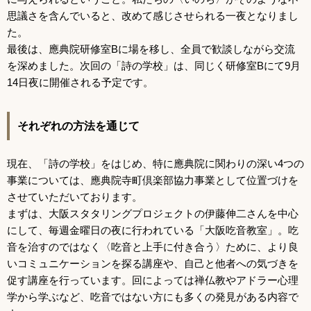
思議さを含んでいると、改めて感じさせられる一夜となりまし
た。
最後は、應典院研修室Bに場を移し、全員で歓談しながら交流
を深めました。次回の「詩の学校」は、同じく研修室Bにて9月
14日夜に開催される予定です。
それぞれの方法を通じて
現在、「詩の学校」をはじめ、特に應典院に関わりの深い4つの
事業については、應典院寺町倶楽部協力事業として位置づけを
させていただいております。
まずは、大阪スタタリングプロジェクトの伊藤伸二さんを中心
にして、毎週金曜日の夜に行われている「大阪吃音教室」。吃
音を治すのではなく〈吃音と上手に付き合う〉ために、より良
いコミュニケーションを探る講座や、自己と他者への気づきを
促す講座を行っています。回によっては禅仏教やアドラー心理
学から学ぶなど、吃音ではない方にも多くの発見がある内容で