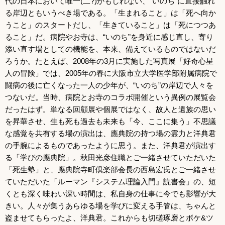
代の日本において唯一(二?)かもしれない、“いのち”に直接触れ
る岸辺ともいうべき場である。「生まれること」は「死へ向か
うこと」のスタートだし、「生きていること」は「死につつあ
ること」だ。病院やお寺は、“いのち”を身近に感じ直し、寄り
添い直す場としての機能を、本来、備えているものではないだ
ろうか。たとえば、2008年の3月に実施した写真展「好奇心星
人の冒険」では、2005年の春に大阪市立大学医学部附属病院で
闘病の後に亡くなった一人の少年が、“いのち”の岸辺で人々を
つないだ。当時、病院とお寺のコラボ開催という異例の展覧会
だったはず。単なる回顧展や個展ではなく、故人と遺族の思い
を昇華させ、生も死も過去も未来も「今、ここに集う」不思議
な感覚を共有する場の演出は、應典院の持つ場の霊力と洋典君
の手腕によるものであったように思う。また、洋典君が演出す
る「学びの應典院」。秋田光彦住職とご一緒させていただいた
「死生塾」と、應典院寺町倶楽部会長の西島宏氏とご一緒させ
ていただいた「ルーマン『システム理論入門』読書会」の、短
くとも深く味わい深い時間は、私自身の仕事に今でも影響が大
きい。人々が集うあらゆる場を学びに変える手管は、ちゃんと
盗ませてもらったよ、洋典君。これからも切磋琢磨とボケ&ツ