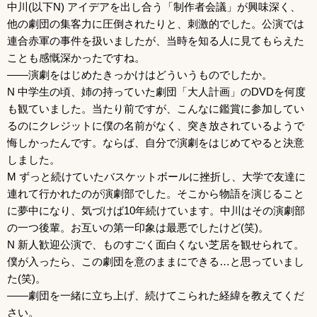
中川(以下N) アイデアを出し合う「制作者会議」が興味深く、
他の劇団の集客力に圧倒されたりと、刺激的でした。公演では
連合赤軍の事件を扱いましたが、当時を知る人に見てもらえた
ことも感慨深かったですね。
――演劇をはじめたきっかけはどういうものでしたか。
N 中学生の頃、姉の持っていた劇団「大人計画」のDVDを何度
も観ていました。当たり前ですが、こんなに鑑賞に参加してい
るのにクレジットに僕の名前がなく、突き放されているようで
悔しかったんです。ならば、自分で演劇をはじめてやると決意
しました。
M ずっと続けていたバスケットボールに挫折し、大学で友達に
連れて行かれたのが演劇部でした。そこから物語を演じること
に夢中になり、気づけば10年続けています。中川はその演劇部
の一つ後輩。お互いの第一印象は最悪でしたけど(笑)。
N 新人歓迎公演で、ものすごく面白くない芝居を観せられて。
僕が入ったら、この劇団を意のままにできる…と思っていまし
た(笑)。
――劇団を一緒に立ち上げ、続けてこられた経緯を教えてくだ
さい。