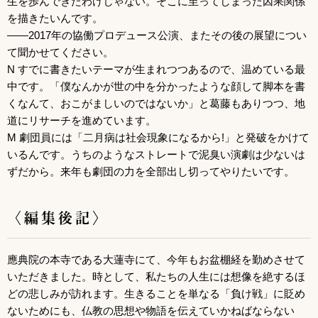
生を歩んできたわけじゃない。そこに至ってしまった因果関係
を描きたいんです。
――2017年の協働プロデュース公演、またその後の展望につい
て聞かせてください。
N すでに書きたいテーマが生まれつつあるので、温めている最
中です。「僕なんかが世の中を分かったような顔して脚本を書
くなんて、おこがましいのではないか」と葛藤もありつつ、地
道にリサーチを進めています。
M 劇団員には「二月病は社会現象になるから!」と発破をかけて
いるんです。うちのようなストレートで泥臭い演劇は少ないは
ずだから。来年も劇団の力を全部出し切ってやりたいです。
〈編集後記〉
應典院の本寺である大蓮寺にて、今年もお盆棚経を勤めさせて
いただきました。時として、私たちの人生には想像を絶するほ
どの悲しみが訪れます。生きることを単なる「負け戦」に貶め
ないためにも、仏教の思想や物語を伝えていかねばならない