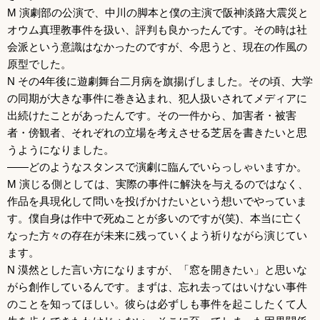
M 演劇部の公演で、中川の脚本と僕の主演で阪神淡路大震災と
オウム真理教事件を扱い、評判も良かったんです。その時は社
会派という意識はなかったのですが、今思うと、現在の作風の
原型でした。
N その4年後に遊劇舞台二月病を旗揚げしました。その頃、大学
の同期が大きな事件に巻き込まれ、犯人扱いされてメディアに
出続けたことがあったんです。その一件から、加害者・被害
者・傍観者、それぞれの立場を考えさせる芝居を書きたいと思
うようになりました。
――どのようなスタンスで演劇に臨んでいらっしゃいますか。
M 演じる側としては、実際の事件に解決を与えるのではなく、
作品を具現化して問いを投げかけたいという想いでやっていま
す。僕自身は作中で死ぬことが多いのですが(笑)、本当に亡く
なった方々の存在が未来に残っていくよう祈りながら演じてい
ます。
N 漠然とした言い方になりますが、「窓を開きたい」と思いな
がら創作しているんです。まずは、忘れ去ってはいけない事件
のことを知ってほしい。彼らは必ずしも事件を起こしたくて人