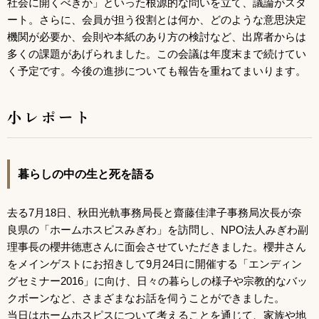
社会に開くべきか」といった根源的な問いを立て、議論がスタ
ート。さらに、会員が担う役割とは何か、どのような意思決定
機関が必要か、会則や本紙のあり方の検討など、出席者からは
多くの課題があげられました。この会議は年度末まで続けてい
く予定です。今後の進捗についても報告を重ねてまいります。
小レポート
暮らしの中の生と死を語る
去る7月18日、秋田光軌事務局長と齋藤佳津子事務局次長が奈
良県の「ホームホスピスみぎわ」を訪問し、NPO法人みぎわ副
理事長の櫻井徳恵さんに面会させていただきました。櫻井さん
をメインゲストにお招きして9月24日に開催する「エンディン
グセミナー2016」に向け、日々の暮らしの様子や宗教的なバッ
クボーンなど、さまざまなお話を伺うことができました。
当日はホームホスピスについて考えることを通じて、家族や地