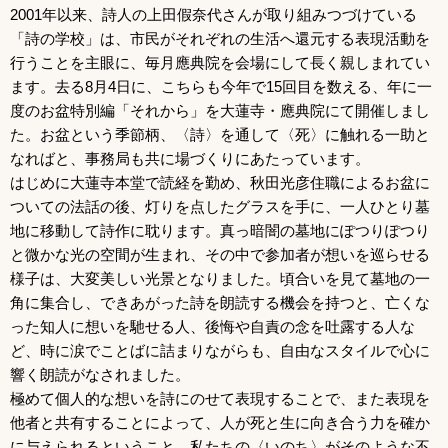
2001年以来、詩人の上田假奈代さんが取り組みつづけている
「詩の学校」は、市民がそれぞれの生活へ還元する表現活動を
行うことを主眼に、毎月應典院を会場にして長く親しまれてい
ます。去る8月4日に、こちらも今年で15回目を数える、年に一
度のお盆特別編「それから」を大蓮寺・應典院にて開催しまし
た。お盆という季節柄、〈詩〉を通して〈死〉に触れる一助と
なればと、事務局も共に場づくりにあたっています。
はじめに大蓮寺本堂で読経を勤め、秋田光彦住職によるお盆に
ついての法話の後、灯りを点したグラスを手に、一人ひとり墓
地に移動して詩作に耽ります。真っ暗闇の墓地にぽつりぽつり
と微かな光の空間が生まれ、その中で参加者が想いを巡らせる
様子は、大変美しい光景となりました。頃合いを見て墓地の一
角に集合し、できあがった詩を朗読する機会を持つと、亡くな
った知人に想いを馳せる人、後悔や自責の念を吐露する人な
ど、時に涙でことばに詰まりながらも、自由なスタイルで心に
響く朗読がなされました。
極めて個人的な想いを詩にのせて表現することで、また表現を
他者と共有することによって、人が死と生に向き合う力を確か
に与えられるということ。私たちの〈いのち〉がそのような不