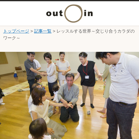
メ
ニ
トップページ
>
記事一覧
> レッスルする世界～交じり合うカラダの
本文へ
ワーク～
ュ
ここから本文です。
ー
を
開
く