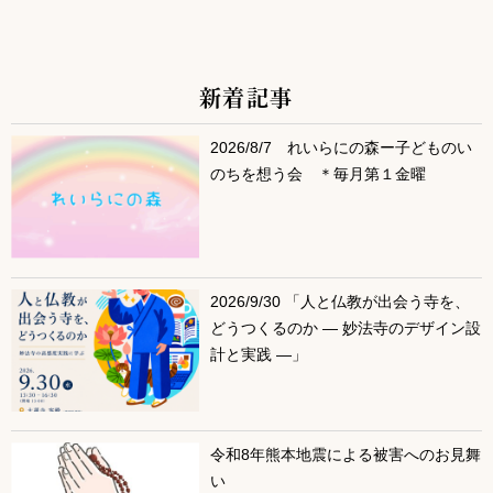
新着記事
サブコンテンツ
2026/8/7 れいらにの森ー子どものい
のちを想う会 ＊毎月第１金曜
2026/9/30 「人と仏教が出会う寺を、
どうつくるのか ― 妙法寺のデザイン設
計と実践 ―」
令和8年熊本地震による被害へのお見舞
い