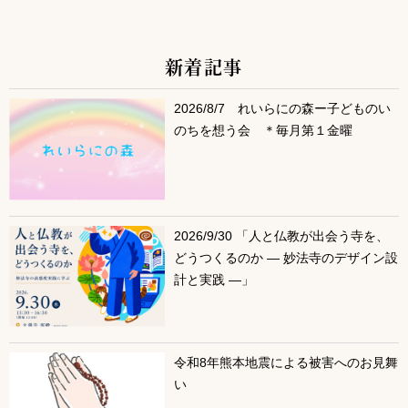
新着記事
サブコンテンツ
2026/8/7 れいらにの森ー子どものい
のちを想う会 ＊毎月第１金曜
2026/9/30 「人と仏教が出会う寺を、
どうつくるのか ― 妙法寺のデザイン設
計と実践 ―」
令和8年熊本地震による被害へのお見舞
い