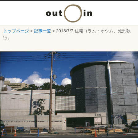
メ
ニ
トップページ
>
記事一覧
> 2018/7/7 住職コラム：オウム、死刑執
本文へ
行。
ュ
ここから本文です。
ー
を
開
く