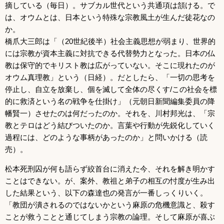
摘している（毎日）。サブカル世代という共通項は頷ける。で
は、オウムとは、日本という特殊な宗教風土が生んだ徒花なの
か。
橋爪大三郎は「（20世紀後半）社会主義思想が弱まり、世界的
には宗教が資本主義に対抗できる代替勢力となった。日本の仏
教は保守的でキリスト教は広がっていない。そこに現れたのが
オウム真理教」という（日経）。だとしたら、「一切の思考を
停止し、自立を放棄し、個を滅して全体の尽くす/この社会を標
的に救済という名の戦争を仕掛け」（元朝日新聞編集委員の降
幡賢一）させたのは何だったのか。それを、川村邦光は、「宗
教とテロはどう結びついたのか。言葉や行動が先鋭化していく
過程には、どのような事柄があったのか」と問いかける（読
売）。
松本死刑囚が何も語らず絞首台に消えた今、それを解き明かす
ことはできない。が、案外、教祖と弟子の相互の忖度が生み出
した結果という、以下の森達也の発言が一番しっくりいく。
「教団が潰されるのではないかという麻原の危機意識と、殺す
ことが救うことと通じてしまう宗教の論理。そして麻原が喜ぶ