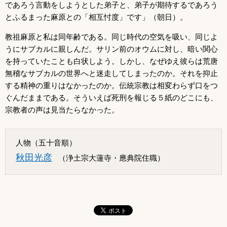
であろう言動をしようとした弟子と、弟子が期待するであろう
とふるまった麻原との「相互忖度」です」（朝日）。
教祖麻原と私は同年齢である。同じ時代の空気を吸い、同じよ
うにサブカルに親しんだ。サリン前のオウムに対し、暗い関心
を持っていたことも白状しよう。しかし、なぜゆえ彼らは荒唐
無稽なサブカルの世界へと迷走してしまったのか。それを抑止
する精神の重りはなかったのか。伝統宗教は相変わらず口をつ
ぐんだままである。そういえば死刑を報じる５紙のどこにも、
宗教者の声は見当たらなかった。
人物（五十音順）
秋田光彦
（浄土宗大蓮寺・應典院住職）