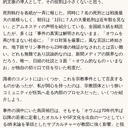
的文脈の導入として、その役割は小さくないと思う。
死刑執行を各紙が一斉に報じた。同時に７名の死刑とは戦後最
大の規模らしく、朝日は「1日に７人の大量処刑は近年類を見な
い」とアムネスティの声明を紹介している。全国紙５紙を精読
したが、多くは「事件の真実は解明されないまま」「オウムを
再び生まない社会に」「テロ対策を厳重に」風な言説に終始さ
れ、地下鉄サリン事件から23年後の検証がなされたとは言い難
い。どれも無難であり説諭的なのは、新聞メディアの限界なの
だろう。唯一、日経の社説と３面「＜オウム的なもの＞いまな
お」が独自の切り口で目を引いた程度だ。
識者のコメントにはいくつか、これを宗教事件として言及する
ものがあったが、私が関心を持ったのは、宗教団体という狭い
コミュニティが狂気へ走る内部のプロセスだった。いくつか紹
介しよう。
事件の渦中にいた島田裕巳は、そもそも「オウムは70年代半ば
以降の若者に定着したオカルトやSF文化を出自の一つとしてい
る/終末論を筆頭としたサブカルチャーが教団に強く影響」と指