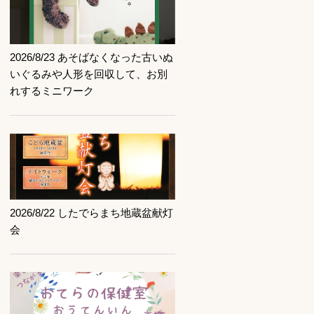
記事を読む
2026/8/23 あそばなくなった古いぬ
いぐるみや人形を回収して、お別
れするミニワーク
記事を読む
2026/8/22 したでらまち地蔵盆献灯
会
記事を読む