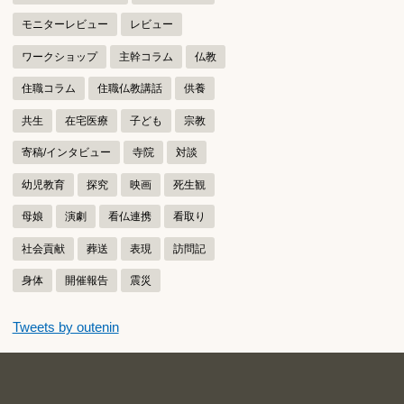
モニターレビュー
レビュー
ワークショップ
主幹コラム
仏教
住職コラム
住職仏教講話
供養
共生
在宅医療
子ども
宗教
寄稿/インタビュー
寺院
対談
幼児教育
探究
映画
死生観
母娘
演劇
看仏連携
看取り
社会貢献
葬送
表現
訪問記
身体
開催報告
震災
つぶやきをスキップする
Tweets by outenin
つぶやき