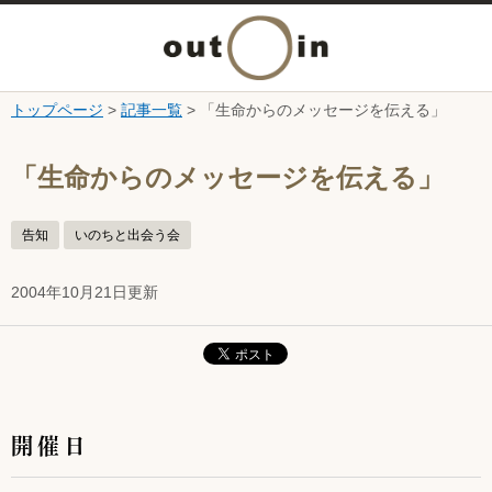
メ
ニ
トップページ
>
記事一覧
> 「生命からのメッセージを伝える」
本文へ
ュ
ここから本文です。
「生命からのメッセージを伝える」
ー
告知
いのちと出会う会
を
2004年10月21日更新
開
く
開催日