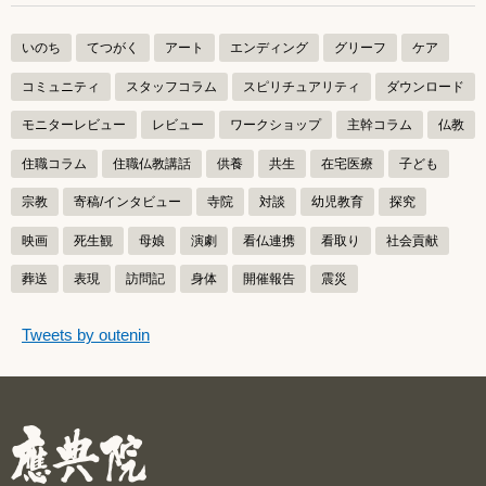
いのち
てつがく
アート
エンディング
グリーフ
ケア
コミュニティ
スタッフコラム
スピリチュアリティ
ダウンロード
モニターレビュー
レビュー
ワークショップ
主幹コラム
仏教
住職コラム
住職仏教講話
供養
共生
在宅医療
子ども
宗教
寄稿/インタビュー
寺院
対談
幼児教育
探究
映画
死生観
母娘
演劇
看仏連携
看取り
社会貢献
葬送
表現
訪問記
身体
開催報告
震災
つぶやきをスキップする
Tweets by outenin
つぶやき