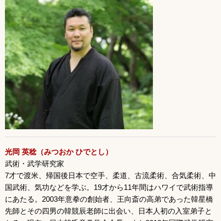
光岡 英稔（みつおか ひでとし）
武術・武学研究家
7才で渡米、帰国後日本で空手、柔道、古流柔術、合気柔術、中
国武術、気功などを学ぶ。19才から11年間はハワイで武術指導
にあたる。2003年意拳の創始者、王向斎の高弟であった韓星橋
先師とその四男の韓競辰老師に出会い、日本人初の入室弟子と