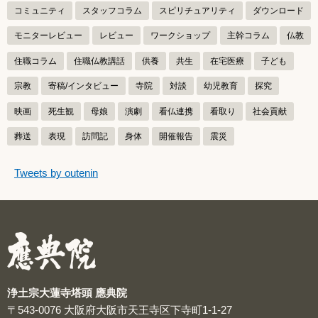
コミュニティ
スタッフコラム
スピリチュアリティ
ダウンロード
モニターレビュー
レビュー
ワークショップ
主幹コラム
仏教
住職コラム
住職仏教講話
供養
共生
在宅医療
子ども
宗教
寄稿/インタビュー
寺院
対談
幼児教育
探究
映画
死生観
母娘
演劇
看仏連携
看取り
社会貢献
葬送
表現
訪問記
身体
開催報告
震災
つぶやきをスキップする
Tweets by outenin
つぶやき
浄土宗大蓮寺塔頭 應典院
〒543-0076
大阪府大阪市天王寺区下寺町1-1-27