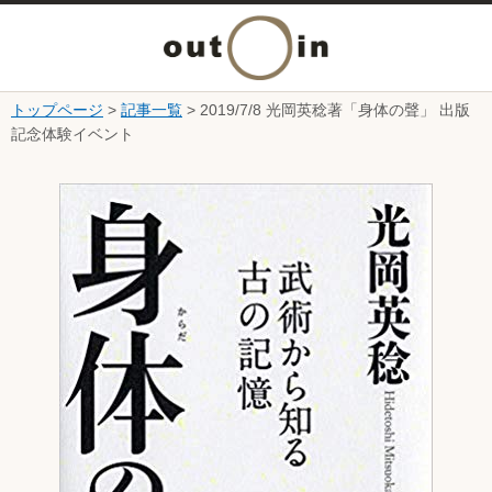
メ
ニ
トップページ
>
記事一覧
> 2019/7/8 光岡英稔著「身体の聲」 出版
本文へ
記念体験イベント
ュ
ここから本文です。
ー
を
開
く