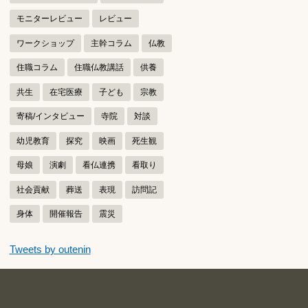
モニターレビュー
レビュー
ワークショップ
主幹コラム
仏教
住職コラム
住職仏教講話
供養
共生
在宅医療
子ども
宗教
寄稿/インタビュー
寺院
対談
幼児教育
探究
映画
死生観
母娘
演劇
看仏連携
看取り
社会貢献
葬送
表現
訪問記
身体
開催報告
震災
つぶやきをスキップする
Tweets by outenin
つぶやき