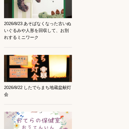
記事を読む
2026/8/23 あそばなくなった古いぬ
いぐるみや人形を回収して、お別
れするミニワーク
記事を読む
2026/8/22 したでらまち地蔵盆献灯
会
記事を読む