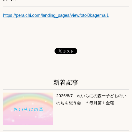
https://peraichi.com/landing_pages/view/otoi0kagemai1
新着記事
サブコンテンツ
2026/8/7 れいらにの森ー子どものい
のちを想う会 ＊毎月第１金曜