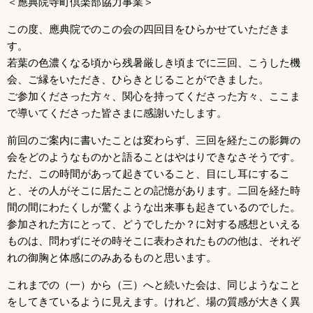
＜應典院寺町倶楽部協力事業＞
この度、應典院でのこの会の四回目をひらかせていただきま
す。
若葉の色濃くなる頃から残暑厳しき頃までに三回、こうした機
会、ご縁をいただき、ひらきとじることができました。
ご参加くださった方々、関心を持ってくださった方々、ここま
で導いてくださった皆さまに感謝いたします。
前回のご案内に書いたことは変わらず、三回を経たこの影舞の
会をどのようなものかと語ることはやはりできなさそうです。
ただ、この時間があって起きていること、目にし耳にするこ
と、その人がそこに居たことの記憶があります。二回を経た時
間の間にわたくしが驚くような出来事も起きているのでした。
参加された方にとって、どうでしたか？に対する感想といえる
ものは、問わずにその時そこに表わされたものの他は、それぞ
れの御胸と体感にのみあるものと思います。
これまでの（一）から（三）へと続いた会は、同じようなこと
をしてきているように見えます。けれど、場の質感が大きく異