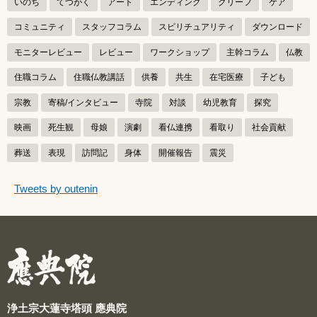
いのち
てつがく
アート
エンディング
グリーフ
ケア
コミュニティ
スタッフコラム
スピリチュアリティ
ダウンロード
モニターレビュー
レビュー
ワークショップ
主幹コラム
仏教
住職コラム
住職仏教講話
供養
共生
在宅医療
子ども
宗教
寄稿/インタビュー
寺院
対談
幼児教育
探究
映画
死生観
母娘
演劇
看仏連携
看取り
社会貢献
葬送
表現
訪問記
身体
開催報告
震災
つぶやきをスキップする
Tweets by outenin
つぶやき
浄土宗大蓮寺塔頭 應典院