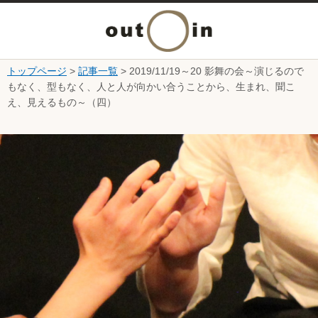
メ
ニ
トップページ
>
記事一覧
> 2019/11/19～20 影舞の会～演じるので
本文へ
もなく、型もなく、人と人が向かい合うことから、生まれ、聞こ
ュ
え、見えるもの～（四）
ー
ここから本文です。
を
開
く