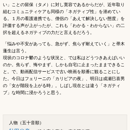
い」ことの留保（タメ）に対し寛容であるからだが、近年取り
組むコミュニティケアも同様の「ネガティブ性」を潜めてい
る。１月の看護連携でも、僧侶の「あえて解決しない態度」を
評価する声が上がったが、これも「わかる・わからない」の二
択を超えるネガティブの力だと言えるだろう。
「悩みや不安があっても、急がず、焦らず耐えていく」と帚木
蓬生は言う。
現状のコロナ鬱のような状況と、では私はどうつきあえばいい
のか。焦らず、悔やまず、しかも自宅に止まったままできるこ
と。で、動画配信サービスで古い映画を順番に観ることにし
た。今日はフェリーニの「カリビアの夜」、明日は成瀬巳喜男
の「女が階段を上がる時」。しばし現在とは違う「ネガティ
ブ」な時間に浸かろうと思う。
人物（五十音順）