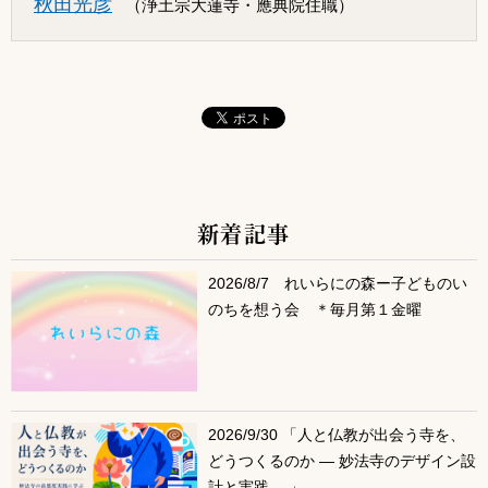
秋田光彦
（浄土宗大蓮寺・應典院住職）
新着記事
サブコンテンツ
2026/8/7 れいらにの森ー子どものい
のちを想う会 ＊毎月第１金曜
2026/9/30 「人と仏教が出会う寺を、
どうつくるのか ― 妙法寺のデザイン設
計と実践 ―」