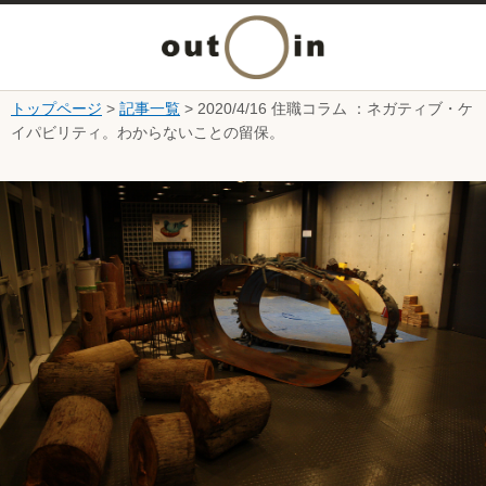
メ
ニ
トップページ
>
記事一覧
> 2020/4/16 住職コラム ：ネガティブ・ケ
本文へ
イパビリティ。わからないことの留保。
ュ
ここから本文です。
ー
を
開
く