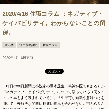
2020/4/16 住職コラム ：ネガティブ・
ケイパビリティ。わからないことの留
保。
読み物
浄土宗應典院
住職コラム
2020年4月16日更新
一昨日の朝日新聞に小説家の帚木蓬生（精神科医でもある）が
「ネガティブ・ケイパビリティ」について語っている（同タイ
トルの本もよく読まれている）。「生半可な知識や意味づけを
用いて、未解決な問題に拙速に帳尻を合わせない。宙ぶらりん