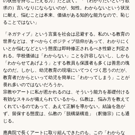
の状態を持ちこたえる力」だと説く。「（わかりたいという欲
求の）言いなりにならないのが、知性。わからないという状況
に耐え、悩むことは本来、価値がある知的な能力なので、恥じ
ることではない」
「ネガティブ」という言葉を社会は忌避する。私のいる教育の
世界などは、すべからくポジティブ信仰があって、わかりにく
いとか悩むなどという態度は即時修正されるべき性癖と判定さ
れる。学校価値は「わからない」ことを許容しないし、しかも
「わからせてあげよう」とする教員も保護者も多くは善意の塊
なのだ。しかし、幼児教育の現場にいてつくづく思うのだが、
教育者だからといって幼児を簡単に「わかってしまう」ことが
畏れ多いのではないだろうか。
宗教やアートに私が惹かれるのは、そういう能力を基礎付ける
有効なスキルが備えられているから。仏教は、悩み方を教えて
くれているのであって、あえて正解を導かない。結論を急が
ず、留保する態度は、仏教の「脱構築構造」（釈徹宗）にも通
じる。
應典院で長くアートに取り組んできたのも、この「わからな