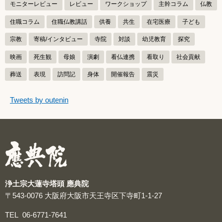
モニターレビュー
レビュー
ワークショップ
主幹コラム
仏教
住職コラム
住職仏教講話
供養
共生
在宅医療
子ども
宗教
寄稿/インタビュー
寺院
対談
幼児教育
探究
映画
死生観
母娘
演劇
看仏連携
看取り
社会貢献
葬送
表現
訪問記
身体
開催報告
震災
つぶやきをスキップする
Tweets by outenin
つぶやき
浄土宗大蓮寺塔頭 應典院
〒543-0076
大阪府大阪市天王寺区下寺町1-1-27
TEL
06-6771-7641