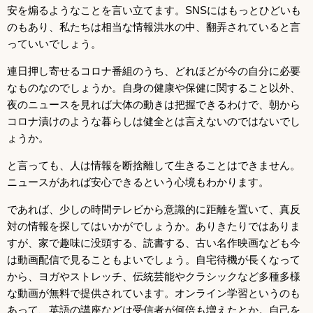
安を煽るようなことを言い立てます。SNSにはもっとひどいも
のもあり、私たちは相当な情報洪水の中、翻弄されていると言
っていいでしょう。
連日押し寄せるコロナ番組のうち、どれほどが今の自分に必要
なものなのでしょうか。自身の健康や保健に関すること以外、
夜のニュースを見れば大体の動きは把握できるわけで、朝から
コロナ漬けのような暮らしは健全とは言えないのではないでし
ょうか。
と言っても、人は情報を断捨離して生きることはできません。
ニュースがあれば安心できるという心境もわかります。
であれば、少しの時間テレビから意識的に距離を置いて、真反
対の情報を探してはいかがでしょうか。ありきたりではありま
すが、家で趣味に没頭する、読書する、古い名作映画なども今
は動画配信で見ることもよいでしょう。自宅待機が長くなって
から、ヨガやストレッチ、伝統芸能やクラシックなど多種多様
な動画が無料で提供されています。オンライン学習というのも
あって、英語の講座などは受信者が何倍も増えたとか。自己を