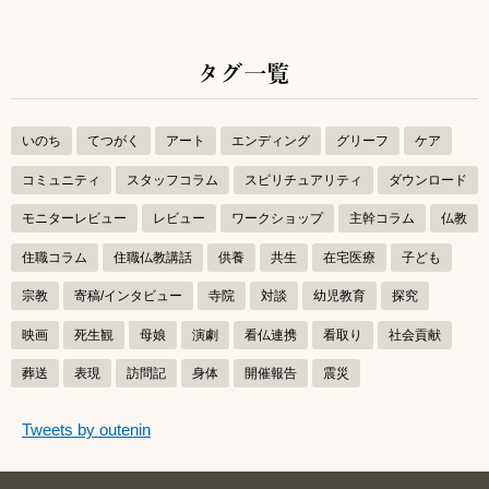
タグ一覧
いのち
てつがく
アート
エンディング
グリーフ
ケア
コミュニティ
スタッフコラム
スピリチュアリティ
ダウンロード
モニターレビュー
レビュー
ワークショップ
主幹コラム
仏教
住職コラム
住職仏教講話
供養
共生
在宅医療
子ども
宗教
寄稿/インタビュー
寺院
対談
幼児教育
探究
映画
死生観
母娘
演劇
看仏連携
看取り
社会貢献
葬送
表現
訪問記
身体
開催報告
震災
つぶやきをスキップする
Tweets by outenin