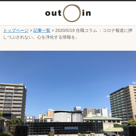
メ
ニ
トップページ
>
記事一覧
> 2020/5/19 住職コラム ：コロナ報道に押
本文へ
しつぶされない。心を浄化する情報を。
ュ
ここから本文です。
ー
を
開
く