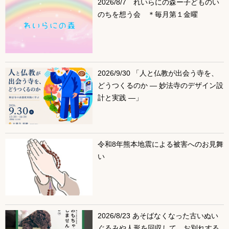
2026/8/7 れいらにの森ー子どものい
のちを想う会 ＊毎月第１金曜
2026/9/30 「人と仏教が出会う寺を、
どうつくるのか ― 妙法寺のデザイン設
計と実践 ―」
令和8年熊本地震による被害へのお見舞
い
2026/8/23 あそばなくなった古いぬい
ぐるみや人形を回収して、お別れする